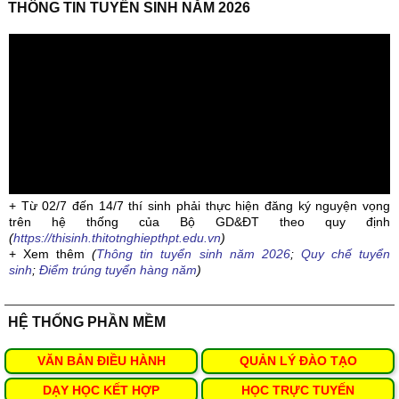
THÔNG TIN TUYỂN SINH NĂM 2026
+ Từ 02/7 đến 14/7 thí sinh phải thực hiện đăng ký nguyện vọng
trên hệ thống của Bộ GD&ĐT theo quy định
(
https://thisinh.thitotnghiepthpt.edu.vn
)
+ Xem thêm
(
Thông tin tuyển sinh năm 2026
;
Quy chế tuyển
sinh
;
Điểm trúng tuyển hàng năm
)
HỆ THỐNG PHẦN MỀM
VĂN BẢN ĐIỀU HÀNH
QUẢN LÝ ĐÀO TẠO
DẠY HỌC KẾT HỢP
HỌC TRỰC TUYẾN