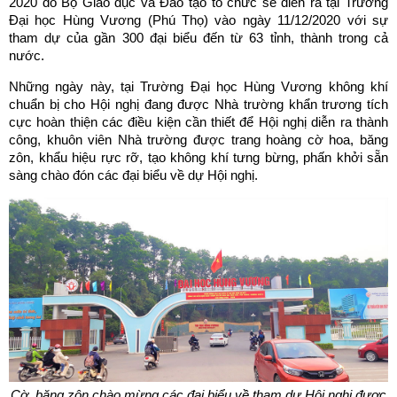
2020 do Bộ Giáo dục và Đào tạo tổ chức sẽ diễn ra tại Trường
Đại học Hùng Vương (Phú Thọ) vào ngày 11/12/2020 với sự
tham dự của gần 300 đại biểu đến từ 63 tỉnh, thành trong cả
nước.
Những ngày này, tại Trường Đại học Hùng Vương không khí
chuẩn bị cho Hội nghị đang được Nhà trường khẩn trương tích
cực hoàn thiện các điều kiện cần thiết để Hội nghị diễn ra thành
công, khuôn viên Nhà trường được trang hoàng cờ hoa, băng
zôn, khẩu hiệu rực rỡ, tạo không khí tưng bừng, phấn khởi sẵn
sàng chào đón các đại biểu về dự Hội nghị.
Cờ, băng zôn chào mừng các đại biểu về tham dự Hội nghị
được