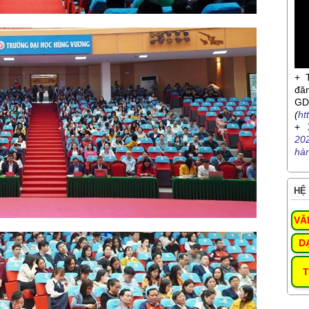
+ 
đă
G
(
ht
+ 
20
hà
HỆ 
VĂ
D
T