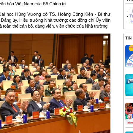
văn hóa Việt Nam của Bộ Chính trị.
-
L
Đại học Hùng Vương có TS. Hoàng Công Kiên - Bí thư
-
T
 Đảng ủy, Hiệu trưởng Nhà trường; các đồng chí Ủy viên
-
H
toàn thể cán bộ, đảng viên, viên chức của Nhà trường.
TIN