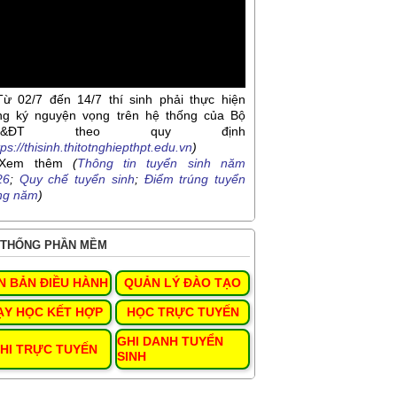
Từ 02/7 đến 14/7 thí sinh phải thực hiện
ng ký nguyện vọng trên hệ thống của Bộ
D&ĐT theo quy định
tps://thisinh.thitotnghiepthpt.edu.vn
)
Xem thêm
(
Thông tin tuyển sinh năm
26
;
Quy chế tuyển sinh
;
Điểm trúng tuyển
ng năm
)
THỐNG PHẦN MỀM
N BẢN ĐIỀU HÀNH
QUẢN LÝ ĐÀO TẠO
ẠY HỌC KẾT HỢP
HỌC TRỰC TUYẾN
GHI DANH TUYỂN
HI TRỰC TUYẾN
SINH