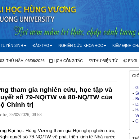
TUYỂN SINH
ĐÀO TẠO
NGHIÊN CỨU KHOA HỌC
KIỂM ĐỊNH C
:03, THỨ NĂM, 06/08/2026
LỊCH CÔNG TÁC
THƯ ĐIỆN TỬ
ENGL
GIỚ
-
G
g tham gia nghiên cứu, học tập và
-
S
 quyết số 79-NQ/TW và 80-NQ/TW của
-
B
ộ Chính trị
-
Đ
-
H
 tư, 25/02/2026, 09:53
-
V
-
C
ờng Đại học Hùng Vương tham gia Hội nghị nghiên cứu,
ện Nghị quyết số 79-NQ/TW về phát triển kinh tế Nhà nước
THÔ