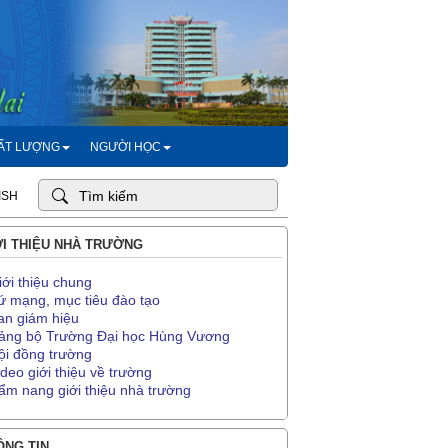
HẤT LƯỢNG
NGƯỜI HỌC
ISH
I THIỆU NHÀ TRƯỜNG
iới thiệu chung
ứ mạng, mục tiêu đào tạo
an giám hiệu
ảng bộ Trường Đại học Hùng Vương
ội đồng trường
ideo giới thiệu về trường
ẩm nang giới thiệu nhà trường
NG TIN