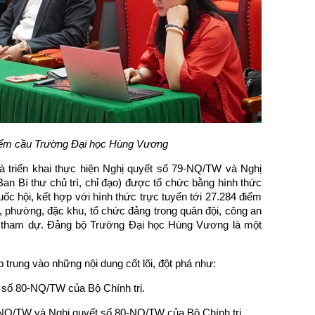
điểm cầu Trường Đại học Hùng Vương
 và triển khai thực hiện Nghị quyết số 79-NQ/TW và Nghị
an Bí thư chủ trì, chỉ đạo) được tổ chức bằng hình thức
uốc hội, kết hợp với hình thức trực tuyến tới 27.284 điểm
, phường, đặc khu, tổ chức đảng trong quân đội, công an
iểu tham dự. Đảng bộ Trường Đại học Hùng Vương là một
p trung vào những nội dung cốt lõi, đột phá như:
 số 80-NQ/TW của Bộ Chính trị.
79-NQ/TW và Nghị quyết số 80-NQ/TW của Bộ Chính trị.