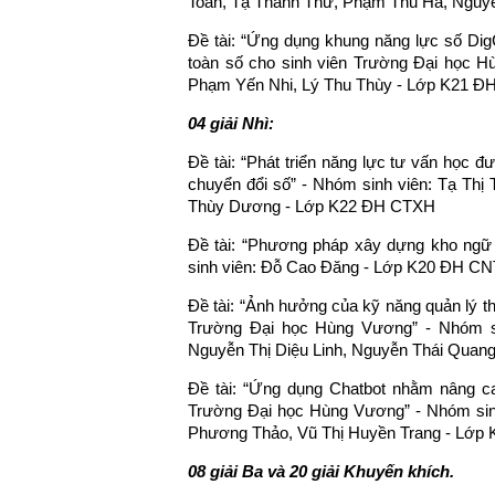
Toán, Tạ Thanh Thư, Phạm Thu Hà, Nguy
Đề tài: “Ứng dụng khung năng lực số Di
toàn số cho sinh viên Trường Đại học H
Phạm Yến Nhi, Lý Thu Thùy - Lớp K21 Đ
04 giải Nhì:
Đề tài: “Phát triển năng lực tư vấn học đ
chuyển đổi số” - Nhóm sinh viên: Tạ Thị
Thùy Dương - Lớp K22 ĐH CTXH
Đề tài: “Phương pháp xây dựng kho ngữ 
sinh viên: Đỗ Cao Đăng - Lớp K20 ĐH C
Đề tài: “Ảnh hưởng của kỹ năng quản lý th
Trường Đại học Hùng Vương” - Nhóm s
Nguyễn Thị Diệu Linh, Nguyễn Thái Quang
Đề tài: “Ứng dụng Chatbot nhằm nâng ca
Trường Đại học Hùng Vương” - Nhóm sin
Phương Thảo, Vũ Thị Huyền Trang - Lớp
08 giải Ba và 20 giải Khuyến khích.