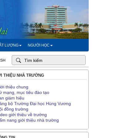
HẤT LƯỢNG
NGƯỜI HỌC
ISH
I THIỆU NHÀ TRƯỜNG
iới thiệu chung
ứ mạng, mục tiêu đào tạo
an giám hiệu
ảng bộ Trường Đại học Hùng Vương
ội đồng trường
ideo giới thiệu về trường
ẩm nang giới thiệu nhà trường
NG TIN