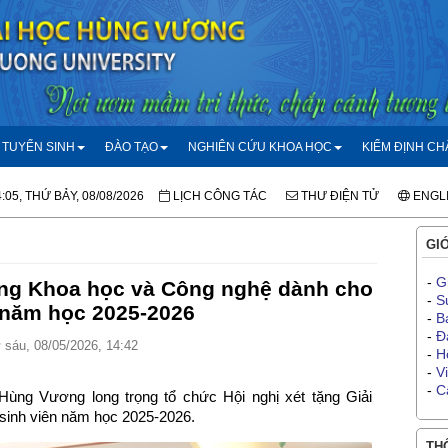
TUYỂN SINH
ĐÀO TẠO
NGHIÊN CỨU KHOA HỌC
KIỂM ĐỊNH C
:05, THỨ BẢY, 08/08/2026
LỊCH CÔNG TÁC
THƯ ĐIỆN TỬ
ENGL
GIỚ
-
G
ưởng Khoa học và Công nghệ dành cho
-
S
 năm học 2025-2026
-
B
-
Đ
sáu, 08/05/2026, 14:42
-
H
-
V
-
C
ùng Vương long trọng tổ chức Hội nghị xét tặng Giải
sinh viên năm học 2025-2026.
THÔ