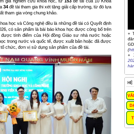
am gia nghiên cứu khoa học, từ
153
đề tài của 10 Khoa
ra
34
đề tài tham gia thi xét tặng giải cấp trường, từ đó lựa
hất tham gia vòng chung khảo.
Khoa học và Công nghệ đều là những đề tài có Quyết định
2026, có sản phẩm là bài báo khoa học được công bố trên
+ 
c được tính điểm của Hội đồng Giáo sư nhà nước hoặc
đă
a học trong nước và quốc tế, được xuất bản hoặc đã được
G
 tổ chức, đơn vị sử dụng sản phẩm của đề tài.
(
ht
+ 
20
hà
HỆ 
VĂ
D
T