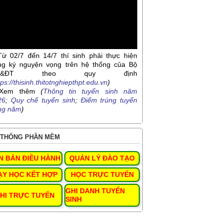
Từ 02/7 đến 14/7 thí sinh phải thực hiện
ng ký nguyện vọng trên hệ thống của Bộ
D&ĐT theo quy định
tps://thisinh.thitotnghiepthpt.edu.vn
)
Xem thêm
(
Thông tin tuyển sinh năm
26
;
Quy chế tuyển sinh
;
Điểm trúng tuyển
ng năm
)
THỐNG PHẦN MỀM
N BẢN ĐIỀU HÀNH
QUẢN LÝ ĐÀO TẠO
ẠY HỌC KẾT HỢP
HỌC TRỰC TUYẾN
GHI DANH TUYỂN
HI TRỰC TUYẾN
SINH