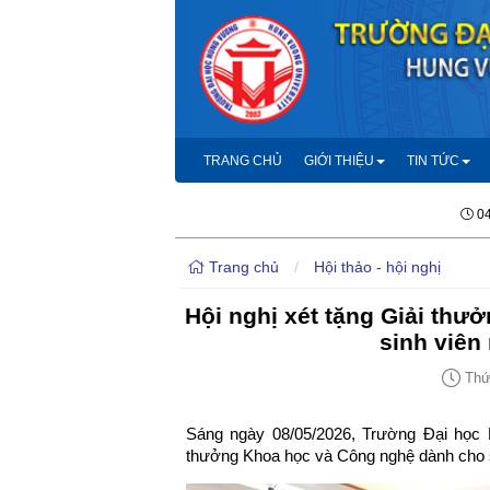
TRANG CHỦ
GIỚI THIỆU
TIN TỨC
04
Trang chủ
/
Hội thảo - hội nghị
Hội nghị xét tặng Giải th
sinh viên
Thứ 
Sáng ngày 08/05/2026, Trường Đại học H
thưởng Khoa học và Công nghệ dành cho 