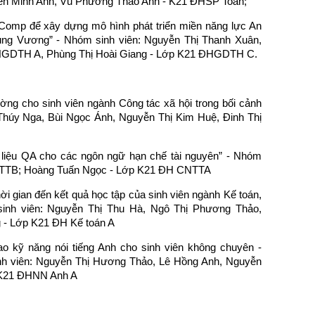
ễn Minh Anh, Vũ Phương Thảo Anh - K21 ĐHSP Toán;
gComp để xây dựng mô hình phát triển miền năng lực An
ùng Vương” - Nhóm sinh viên: Nguyễn Thị Thanh Xuân,
HGDTH A, Phùng Thị Hoài Giang - Lớp K21 ĐHGDTH C.
ường cho sinh viên ngành Công tác xã hội trong bối cảnh
 Thúy Nga, Bùi Ngọc Ánh, Nguyễn Thị Kim Huệ, Đinh Thị
liệu QA cho các ngôn ngữ hạn chế tài nguyên” - Nhóm
NTTB; Hoàng Tuấn Ngọc - Lớp K21 ĐH CNTTA
ời gian đến kết quả học tập của sinh viên ngành Kế toán,
inh viên: Nguyễn Thị Thu Hà, Ngô Thị Phương Thảo,
 - Lớp K21 ĐH Kế toán A
o kỹ năng nói tiếng Anh cho sinh viên không chuyên -
h viên: Nguyễn Thị Hương Thảo, Lê Hồng Anh, Nguyễn
 K21 ĐHNN Anh A