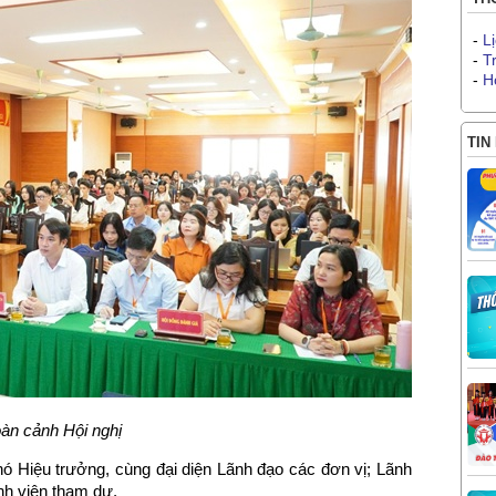
-
L
-
T
-
H
TIN
àn cảnh Hội nghị
ó Hiệu trưởng, cùng đại diện Lãnh đạo các đơn vị; Lãnh
h viên tham dự.