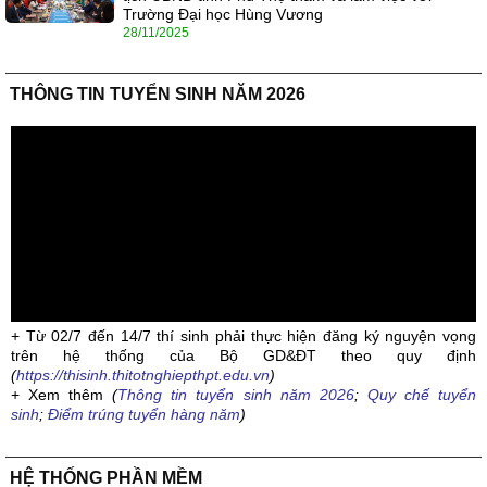
Trường Đại học Hùng Vương
28/11/2025
THÔNG TIN TUYỂN SINH NĂM 2026
+ Từ 02/7 đến 14/7 thí sinh phải thực hiện đăng ký nguyện vọng
trên hệ thống của Bộ GD&ĐT theo quy định
(
https://thisinh.thitotnghiepthpt.edu.vn
)
+ Xem thêm
(
Thông tin tuyển sinh năm 2026
;
Quy chế tuyển
sinh
;
Điểm trúng tuyển hàng năm
)
HỆ THỐNG PHẦN MỀM