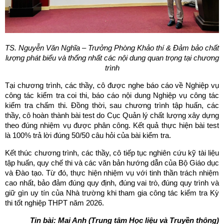
TS. Nguyễn Văn Nghĩa – Trưởng Phòng Khảo thí & Đảm bảo chất
lượng phát biểu và thống nhất các nội dung quan trọng tại chương
trình
Tại chương trình, các thầy, cô được nghe báo cáo về Nghiệp vụ
công tác kiểm tra coi thi, báo cáo nội dung Nghiệp vụ công tác
kiểm tra chấm thi. Đồng thời, sau chương trình tập huấn, các
thầy, cô hoàn thành bài test do Cục Quản lý chất lượng xây dựng
theo đúng nhiệm vụ được phân công. Kết quả thực hiện bài test
là 100% trả lời đúng 50/50 câu hỏi của bài kiểm tra.
Kết thúc chương trình, các thầy, cô tiếp tục nghiên cứu kỹ tài liệu
tập huấn, quy chế thi và các văn bản hướng dẫn của Bộ Giáo dục
và Đào tạo. Từ đó, thực hiện nhiệm vụ với tinh thần trách nhiệm
cao nhất, bảo đảm đúng quy định, đúng vai trò, đúng quy trình và
giữ gìn uy tín của Nhà trường khi tham gia công tác kiểm tra Kỳ
thi tốt nghiệp THPT năm 2026.
Tin bài: Mai Anh (Trung tâm Học liệu và Truyền thông)