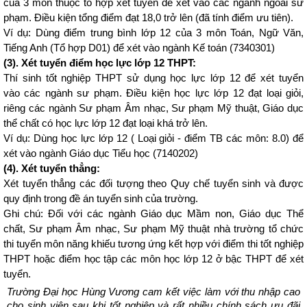
của 3 môn thuộc tổ hợp xét tuyển để xét vào các ngành ngoài sư
phạm. Điều kiện tổng điểm đạt 18,0 trở lên (đã tính điểm ưu tiên).
Ví dụ: Dùng điểm trung bình lớp 12 của 3 môn Toán, Ngữ Văn,
Tiếng Anh (Tổ hợp D01) để xét vào ngành Kế toán (7340301)
(3). Xét tuyển điểm học lực lớp 12 THPT:
Thí sinh tốt nghiệp THPT sử dụng học lực lớp 12 để xét tuyển
vào các ngành sư phạm. Điều kiện học lực lớp 12 đạt loại giỏi,
riêng các ngành Sư phạm Âm nhạc, Sư phạm Mỹ thuật, Giáo dục
thể chất có học lực lớp 12 đạt loại khá trở lên.
Ví dụ: Dùng học lực lớp 12 ( Loại giỏi - điểm TB các môn: 8.0) để
xét vào ngành Giáo dục Tiểu học (7140202)
(4). Xét tuyển thẳng:
Xét tuyển thẳng các đối tượng theo Quy chế tuyển sinh và được
quy định trong đề án tuyển sinh của trường.
Ghi chú: Đối với các ngành Giáo dục Mầm non, Giáo dục Thể
chất, Sư phạm Âm nhạc, Sư phạm Mỹ thuật nhà trường tổ chức
thi tuyển môn năng khiếu tương ứng kết hợp với điểm thi tốt nghiệp
THPT hoặc điểm học tập các môn học lớp 12 ở bậc THPT để xét
tuyển.
Trường Đại học Hùng Vương cam kết việc làm với thu nhập cao
cho sinh viên sau khi tốt nghiệp và rất nhiều chính sách ưu đãi