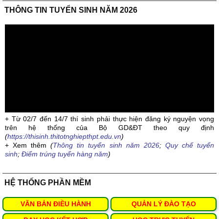
THÔNG TIN TUYỂN SINH NĂM 2026
+ Từ 02/7 đến 14/7 thí sinh phải thực hiện đăng ký nguyện vọng
trên hệ thống của Bộ GD&ĐT theo quy định
(
https://thisinh.thitotnghiepthpt.edu.vn
)
+ Xem thêm
(
Thông tin tuyển sinh năm 2026
;
Quy chế tuyển
sinh
;
Điểm trúng tuyển hàng năm
)
HỆ THỐNG PHẦN MỀM
VĂN BẢN ĐIỀU HÀNH
QUẢN LÝ ĐÀO TẠO