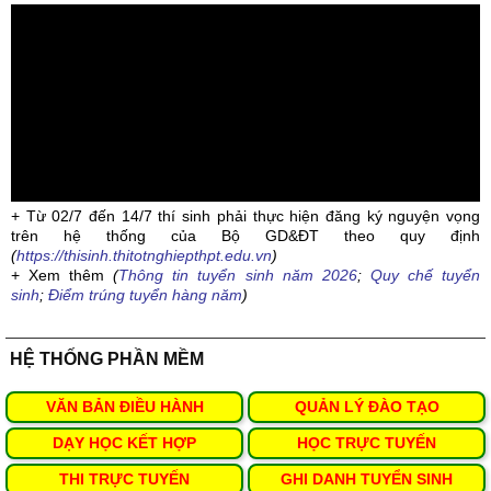
+ Từ 02/7 đến 14/7 thí sinh phải thực hiện đăng ký nguyện vọng
trên hệ thống của Bộ GD&ĐT theo quy định
(
https://thisinh.thitotnghiepthpt.edu.vn
)
+ Xem thêm
(
Thông tin tuyển sinh năm 2026
;
Quy chế tuyển
sinh
;
Điểm trúng tuyển hàng năm
)
HỆ THỐNG PHẦN MỀM
VĂN BẢN ĐIỀU HÀNH
QUẢN LÝ ĐÀO TẠO
DẠY HỌC KẾT HỢP
HỌC TRỰC TUYẾN
THI TRỰC TUYẾN
GHI DANH TUYỂN SINH