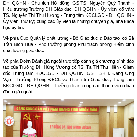
ĐH QGHN - Chủ tịch Hội đồng; GS.TS. Nguyễn Quý Thanh -
Hiệu trưởng Trường ĐH Giáo dục, ĐH QGHN - Ủy viên, cố vấn;
TS. Nguyễn Thị Thu Hương - Trung tâm KĐCLGD - ĐH QGHN -
Ủy viên, thư ký; cùng các ủy viên là những chuyên gia, nhà khoa
học uy tín.
Về phía Cục Quản lý chất lượng - Bộ Giáo dục & Đào tạo, có Bà
Trần Bích Huệ - Phó trưởng phòng Phụ trách phòng Kiểm định
chất lượng giáo dục.
Về phía Đoàn Đánh giá ngoài trực tiếp đánh giá chương trình đào
tạo của Trường ĐH Hùng Vương có TS. Tạ Thị Thu Hiền - Giám
đốc Trung tâm KĐCLGD - ĐH QGHN; GS. TSKH. Đặng Ứng
Vận - Trưởng Phòng ĐBCL và Thanh tra Giáo dục, Trung tâm
KĐCLGD - ĐH QGHN - Trưởng đoàn cùng các thành viên đoàn
đánh giá ngoài.