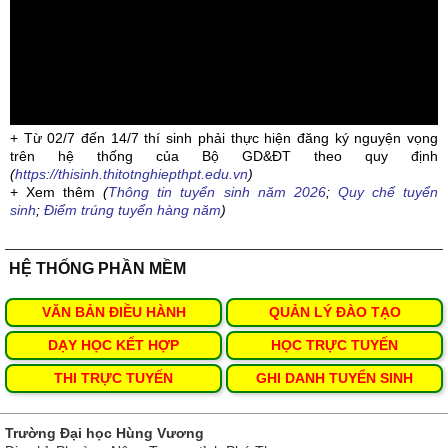
+ Từ 02/7 đến 14/7 thí sinh phải thực hiện đăng ký nguyện vọng
trên hệ thống của Bộ GD&ĐT theo quy định
(
https://thisinh.thitotnghiepthpt.edu.vn
)
+ Xem thêm
(
Thông tin tuyển sinh năm 2026
;
Quy chế tuyển
sinh
;
Điểm trúng tuyển hàng năm
)
HỆ THỐNG PHẦN MỀM
VĂN BẢN ĐIỀU HÀNH
QUẢN LÝ ĐÀO TẠO
DẠY HỌC KẾT HỢP
HỌC TRỰC TUYẾN
THI TRỰC TUYẾN
GHI DANH TUYỂN SINH
Trường Đại học Hùng Vương