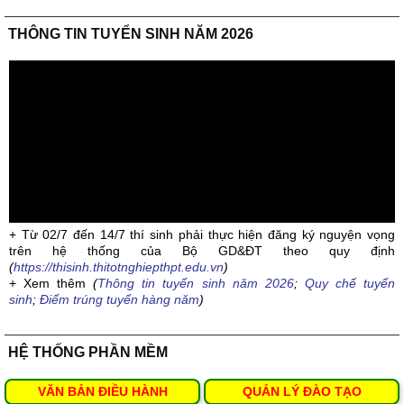
THÔNG TIN TUYỂN SINH NĂM 2026
+ Từ 02/7 đến 14/7 thí sinh phải thực hiện đăng ký nguyện vọng
trên hệ thống của Bộ GD&ĐT theo quy định
(
https://thisinh.thitotnghiepthpt.edu.vn
)
+ Xem thêm
(
Thông tin tuyển sinh năm 2026
;
Quy chế tuyển
sinh
;
Điểm trúng tuyển hàng năm
)
HỆ THỐNG PHẦN MỀM
VĂN BẢN ĐIỀU HÀNH
QUẢN LÝ ĐÀO TẠO