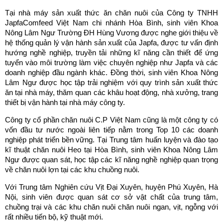
Tại nhà máy sản xuất thức ăn chăn nuôi của Công ty TNHH
JapfaComfeed Việt Nam chi nhánh Hòa Bình, sinh viên Khoa
Nông Lâm Ngư Trường ĐH Hùng Vương được nghe giới thiệu về
hệ thống quản lý vận hành sản xuất của Japfa, được tư vấn định
hướng nghề nghiệp, truyền tải những kĩ năng cần thiết để ứng
tuyển vào môi trường làm việc chuyên nghiệp như Japfa và các
doanh nghiệp đầu ngành khác. Đồng thời, sinh viên Khoa Nông
Lâm Ngư được học tập trải nghiệm với quy trình sản xuất thức
ăn tại nhà máy, thăm quan các khâu hoạt động, nhà xưởng, trang
thiết bị vận hành tại nhà máy công ty.
Công ty cổ phần chăn nuôi C.P Việt Nam cũng là một công ty có
vốn đầu tư nước ngoài liên tiếp nằm trong Top 10 các doanh
nghiệp phát triển bền vững. Tại Trung tâm huấn luyện và đào tạo
kĩ thuật chăn nuôi Heo tại Hòa Bình, sinh viên Khoa Nông Lâm
Ngư được quan sát, học tập các kĩ năng nghề nghiệp quan trọng
về chăn nuôi lợn tại các khu chuồng nuôi.
Với Trung tâm Nghiên cứu Vịt Đại Xuyên, huyện Phú Xuyên, Hà
Nội, sinh viên được quan sát cơ sở vật chất của trung tâm,
chuồng trại và các khu chăn nuôi chăn nuôi ngan, vịt, ngỗng với
rất nhiều tiến bộ, kỹ thuật mới.