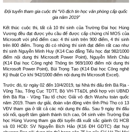
Đội tuyển tham gia cuộc thi “Vô địch tin học văn phòng cấp quốc
gia năm 2019”
Kết thúc cuộc thi, tất cả 10 thí sinh của Trường Đại học Hùng
Vương đều đạt được yêu cầu để được cấp chứng chỉ MOS của
Microsoft với phổ điểm cao: 4 thí sinh trên 900 điểm, 4 thí sinh
trên 800 điểm. Trong đó có những thí sinh đạt điểm rất cao như
thí sinh Nguyễn Minh Huy (K14 Cao đẳng Tiểu học đạt 982/1000
điểm nội dung thi Microsoft Power Point), Nguyễn Minh Châu
(K14 Đại học Công nghệ Thông tin 969/1000 điểm nội dung thi
Microsoft Power Point), Bùi Trọng Tạo (K14 Đại học Công nghệ
Kỹ thuật Cơ khí 942/1000 điểm nội dung thi Microsoft Excel).
Trước đó, từ ngày 02 đến 10/4/2019, tại Nhà thi đấu tỉnh Bà Rịa -
Vũng Tàu, Tổng Cục TDTT, Bộ VH-TT&DL phối hợp với UBND
tỉnh Bà Rịa - Vũng Tàu tổ chức Giải vô địch Wushu toàn quốc
năm 2019. Tham dự giải, đoàn vận động viên tỉnh Phú Thọ có 13
VĐV tham gia ở tất cả các nội dung thi đấu. Sau 9 ngày thi đấu
sôi nổi, quyết tâm giành thành tích cao, 04 sinh viên Trường Đại
học Hùng Vương tham gia đội tuyển đã xuất sắc giành 01 HCB
và 03 HCĐ: SV Nguyễn Bích Hảo (K16 ĐH GDTC) đạt huy