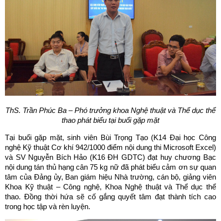
ThS. Trần Phúc Ba – Phó trưởng khoa Nghệ thuật và Thể dục thể
thao phát biểu tại buổi gặp mặt
Tại buổi gặp mặt, sinh viên Bùi Trọng Tạo (K14 Đại học Công
nghệ Kỹ thuật Cơ khí 942/1000 điểm nội dung thi Microsoft Excel)
và SV Nguyễn Bích Hảo (K16 ĐH GDTC) đạt huy chương Bạc
nội dung tán thủ hạng cân 75 kg nữ đã phát biểu cảm ơn sự quan
tâm của Đảng ủy, Ban giám hiệu Nhà trường, cán bộ, giảng viên
Khoa Kỹ thuật – Công nghệ, Khoa Nghệ thuật và Thể dục thể
thao. Đồng thời hứa sẽ cố gắng quyết tâm đạt thành tích cao
trong học tập và rèn luyện.