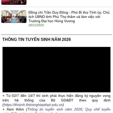
Đồng chí Trần Duy Đông - Phó Bí thư Tỉnh ủy, Chủ
tịch UBND tỉnh Phú Thọ thăm và làm việc với
Trường Đại học Hùng Vương
28/11/2025
THÔNG TIN TUYỂN SINH NĂM 2026
+ Từ 02/7 đến 14/7 thí sinh phải thực hiện đăng ký nguyện vọng
trên hệ thống của Bộ GD&ĐT theo quy định
(
https://thisinh.thitotnghiepthpt.edu.vn
)
+ Xem thêm
(
Thông tin tuyển sinh năm 2026
;
Quy chế tuyển