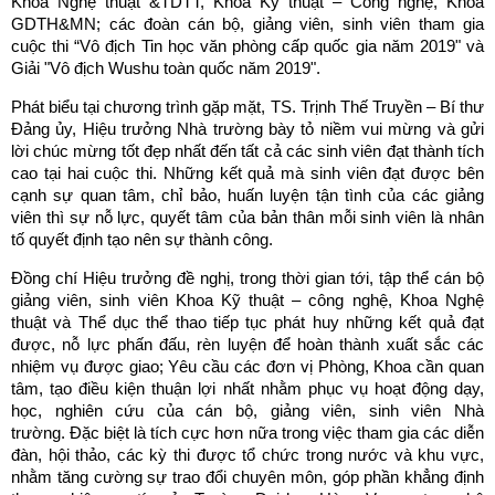
Khoa Nghệ thuật &TDTT, Khoa Kỹ thuật – Công nghệ, Khoa
GDTH&MN; các đoàn cán bộ, giảng viên, sinh viên tham gia
cuộc thi “Vô địch Tin học văn phòng cấp quốc gia năm 2019" và
Giải "Vô địch Wushu toàn quốc năm 2019".
Phát biểu tại chương trình gặp mặt, TS. Trịnh Thế Truyền – Bí thư
Đảng ủy, Hiệu trưởng Nhà trường bày tỏ niềm vui mừng và gửi
lời chúc mừng tốt đẹp nhất đến tất cả các sinh viên đạt thành tích
cao tại hai cuộc thi. Những kết quả mà sinh viên đạt được bên
cạnh sự quan tâm, chỉ bảo, huấn luyện tận tình của các giảng
viên thì sự nỗ lực, quyết tâm của bản thân mỗi sinh viên là nhân
tố quyết định tạo nên sự thành công.
Đồng chí Hiệu trưởng đề nghị, trong thời gian tới, tập thể cán bộ
giảng viên, sinh viên Khoa Kỹ thuật – công nghệ, Khoa Nghệ
thuật và Thể dục thể thao tiếp tục phát huy những kết quả đạt
được, nỗ lực phấn đấu, rèn luyện để hoàn thành xuất sắc các
nhiệm vụ được giao; Yêu cầu các đơn vị Phòng, Khoa cần quan
tâm, tạo điều kiện thuận lợi nhất nhằm phục vụ hoạt động dạy,
học, nghiên cứu của cán bộ, giảng viên, sinh viên Nhà
trường. Đặc biệt là tích cực hơn nữa trong việc tham gia các diễn
đàn, hội thảo, các kỳ thi được tổ chức trong nước và khu vực,
nhằm tăng cường sự trao đổi chuyên môn, góp phần khẳng định