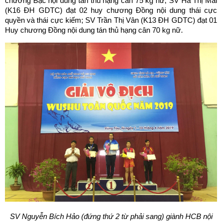
chương Bạc nội dung tán thủ hạng cân 75 kg nữ; SV Hà Thị Mai
(K16 ĐH GDTC) đạt 02 huy chương Đồng nội dung thái cực
quyền và thái cực kiếm; SV Trần Thị Vân (K13 ĐH GDTC) đạt 01
Huy chương Đồng nội dung tán thủ hạng cân 70 kg nữ.
SV Nguyễn Bích Hảo (đứng thứ 2 từ phải sang) giành HCB nội