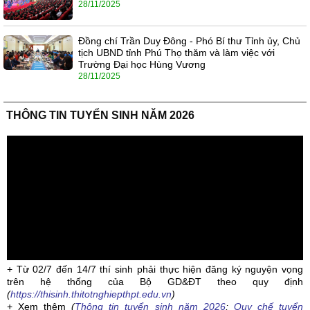
28/11/2025
Đồng chí Trần Duy Đông - Phó Bí thư Tỉnh ủy, Chủ
tịch UBND tỉnh Phú Thọ thăm và làm việc với
Trường Đại học Hùng Vương
28/11/2025
THÔNG TIN TUYỂN SINH NĂM 2026
+ Từ 02/7 đến 14/7 thí sinh phải thực hiện đăng ký nguyện vọng
trên hệ thống của Bộ GD&ĐT theo quy định
(
https://thisinh.thitotnghiepthpt.edu.vn
)
+ Xem thêm
(
Thông tin tuyển sinh năm 2026
;
Quy chế tuyển