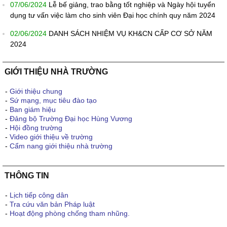
07/06/2024
Lễ bế giảng, trao bằng tốt nghiệp và Ngày hội tuyển
dụng tư vấn việc làm cho sinh viên Đại học chính quy năm 2024
02/06/2024
DANH SÁCH NHIỆM VỤ KH&CN CẤP CƠ SỞ NĂM
2024
GIỚI THIỆU NHÀ TRƯỜNG
-
Giới thiệu chung
-
Sứ mạng, mục tiêu đào tạo
-
Ban giám hiệu
-
Đảng bộ Trường Đại học Hùng Vương
-
Hội đồng trường
-
Video giới thiệu về trường
-
Cẩm nang giới thiệu nhà trường
THÔNG TIN
-
Lịch tiếp công dân
-
Tra cứu văn bản Pháp luật
-
Hoạt động phòng chống tham nhũng.