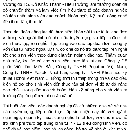
Vương do TS. Đỗ Khắc Thanh - Hiệu trưởng làm trưởng đoàn đã
có chuyến thăm và làm việc tìm hiểu thực tế các doanh nghiệp
có tiếp nhận sinh viên các ngành Ngôn ngữ, Kỹ thuật công nghệ
đến thực tập, thực tế.
Theo đó, đoàn công tác đã thực hiện khảo sát thực tế tại các đơn
vị trong và ngoài tỉnh có nhu cầu tuyển dụng và tiếp nhận sinh
viên thực tập, rèn nghề. Tập trung vào các tập đoàn lớn, công ty
vốn đầu tư nước ngoài uy tín, có chế độ hỗ trợ thực tập, rèn nghề
tốt cho sinh viên theo đúng chuyên ngành đào tạo. Thăm quan
nhà máy, ký túc xá cho sinh viên thực tập tại các Công ty Cổ
phần Việc làm Miền Bắc, Công ty TNHH Pegatron Việt Nam,
Công ty TNHH Yazaki Nhật bản, Công ty TNHH Khoa học kỹ
thuật Honor Việt Nam,… Đồng thời thu thập thông tin và các điều
kiện hỗ trợ cho sinh viên đến thực tập tại đơn vị để từ đó nâng
cao chất lượng đào tạo và hoàn thiện kỹ năng cho sinh viên ra
trường đáp ứng được nhu cầu xã hội.
Tại buổi làm việc, các doanh nghiệp đã có những chia sẻ về nhu
cầu tuyển dụng, tiếp nhận thực tập sinh hiện nay đối với ngành
ngôn ngữ, ngành kỹ thuật công nghệ là rất lớn, với các mức hỗ
trợ kinh phí thực tập trung bình từ 7 - 12 triệu đồng/sinh viên, có
chế độ về bảo hiểm, bảo hộ lao động, hỗ trợ về nhà ở, ký túc xá,