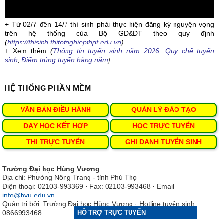
+ Từ 02/7 đến 14/7 thí sinh phải thực hiện đăng ký nguyện vọng
trên hệ thống của Bộ GD&ĐT theo quy định
(
https://thisinh.thitotnghiepthpt.edu.vn
)
+ Xem thêm
(
Thông tin tuyển sinh năm 2026
;
Quy chế tuyển
sinh
;
Điểm trúng tuyển hàng năm
)
HỆ THỐNG PHẦN MỀM
VĂN BẢN ĐIỀU HÀNH
QUẢN LÝ ĐÀO TẠO
DẠY HỌC KẾT HỢP
HỌC TRỰC TUYẾN
THI TRỰC TUYẾN
GHI DANH TUYỂN SINH
Trường Đại học Hùng Vương
Địa chỉ: Phường Nông Trang - tỉnh Phú Thọ
Điện thoại: 02103-993369 · Fax: 02103-993468 · Email:
info@hvu.edu.vn
Quản trị bởi: Trường Đại học Hùng Vương · Hotline tuyển sinh:
0866993468
HỖ TRỢ TRỰC TUYẾN