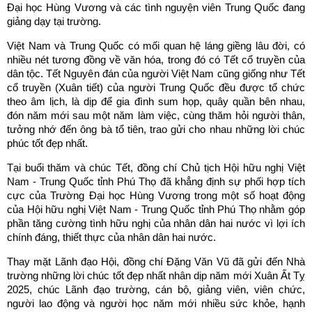
Đại học Hùng Vương và các tình nguyện viên Trung Quốc đang
giảng dạy tại trường.
Việt Nam và Trung Quốc có mối quan hệ láng giềng lâu đời, có
nhiều nét tương đồng về văn hóa, trong đó có Tết cổ truyền của
dân tộc. Tết Nguyên đán của người Việt Nam cũng giống như Tết
cổ truyền (Xuân tiết) của người Trung Quốc đều được tổ chức
theo âm lịch, là dịp để gia đình sum họp, quây quần bên nhau,
đón năm mới sau một năm làm việc, cùng thăm hỏi người thân,
tưởng nhớ đến ông bà tổ tiên, trao gửi cho nhau những lời chúc
phúc tốt đẹp nhất.
Tại buổi thăm và chúc Tết, đồng chí Chủ tịch Hội hữu nghị Việt
Nam - Trung Quốc tỉnh Phú Thọ đã khẳng định sự phối hợp tích
cực của Trường Đại học Hùng Vương trong một số hoạt động
của Hội hữu nghị Việt Nam - Trung Quốc tỉnh Phú Thọ nhằm góp
phần tăng cường tình hữu nghị của nhân dân hai nước vì lợi ích
chính đáng, thiết thực của nhân dân hai nước.
Thay mặt Lãnh đạo Hội, đồng chí Đặng Văn Vũ đã gửi đến Nhà
trường những lời chúc tốt đẹp nhất nhân dịp năm mới Xuân Ất Tỵ
2025, chúc Lãnh đạo trường, cán bộ, giảng viên, viên chức,
người lao động và người học năm mới nhiều sức khỏe, hạnh