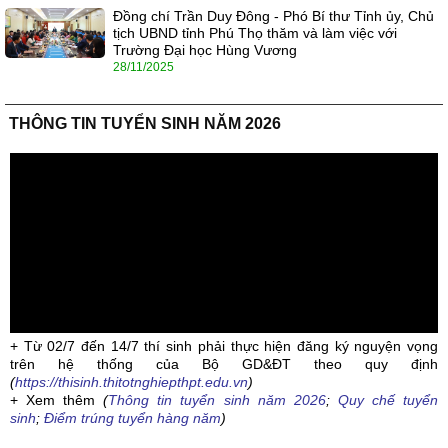
Đồng chí Trần Duy Đông - Phó Bí thư Tỉnh ủy, Chủ
tịch UBND tỉnh Phú Thọ thăm và làm việc với
Trường Đại học Hùng Vương
28/11/2025
THÔNG TIN TUYỂN SINH NĂM 2026
+ Từ 02/7 đến 14/7 thí sinh phải thực hiện đăng ký nguyện vọng
trên hệ thống của Bộ GD&ĐT theo quy định
(
https://thisinh.thitotnghiepthpt.edu.vn
)
+ Xem thêm
(
Thông tin tuyển sinh năm 2026
;
Quy chế tuyển
sinh
;
Điểm trúng tuyển hàng năm
)