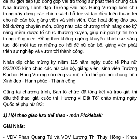
để nữ giới tiếp tục đóng góp vai trò trong sự phát triển chung của
Nhà trường, Lãnh đạo Trường Đại học Hùng Vương luôn chú
trọng xây dựng các chính sách hỗ trợ và tạo điều kiện thuận lợi
cho nữ cán bộ, giảng viên và sinh viên. Các hoạt động đào tạo,
bồi dưỡng chuyên môn, cũng như các chương trình nâng cao kỹ
năng mềm được tổ chức thường xuyên, giúp nữ giới tự tin hơn
trong công việc. Đồng thời không ngừng khuyến khích sự sáng
tạo, đổi mới tạo ra những cơ hội để nữ cán bộ, giảng viên phát
triển sự nghiệp và vươn tới thành công.
Nhân dịp chào mừng kỷ niệm 115 năm ngày quốc tế Phụ nữ
8/3/2025 kính chúc các nữ cán bộ, giảng viên, sinh viên Trường
Đại học Hùng Vương nói riêng và một nửa thế giới nói chung luôn
Xinh đẹp - Hạnh phúc - Thành công.
Cũng tại chương trình, Ban tổ chức đã tổng kết và trao giải thi
đấu thể thao, giải cuộc thi "Hương vị Đất Tổ" chào mừng ngày
Quốc tế phụ nữ 8/3:
1) Hội thao giao lưu thể thao - môn Pickleball:
Giải Nhất:
- VĐV Phan Quang Tú và VĐV Lương Thị Thúy Hồng - Khoa