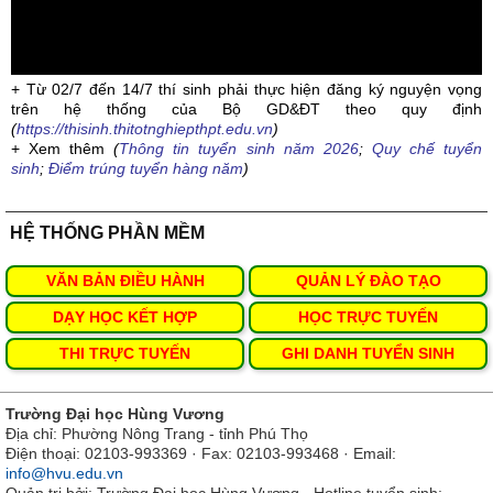
+ Từ 02/7 đến 14/7 thí sinh phải thực hiện đăng ký nguyện vọng
trên hệ thống của Bộ GD&ĐT theo quy định
(
https://thisinh.thitotnghiepthpt.edu.vn
)
+ Xem thêm
(
Thông tin tuyển sinh năm 2026
;
Quy chế tuyển
sinh
;
Điểm trúng tuyển hàng năm
)
HỆ THỐNG PHẦN MỀM
VĂN BẢN ĐIỀU HÀNH
QUẢN LÝ ĐÀO TẠO
DẠY HỌC KẾT HỢP
HỌC TRỰC TUYẾN
THI TRỰC TUYẾN
GHI DANH TUYỂN SINH
Trường Đại học Hùng Vương
Địa chỉ: Phường Nông Trang - tỉnh Phú Thọ
Điện thoại: 02103-993369 · Fax: 02103-993468 · Email:
info@hvu.edu.vn
Quản trị bởi: Trường Đại học Hùng Vương · Hotline tuyển sinh: