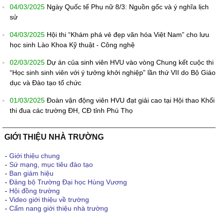
04/03/2025
Ngày Quốc tế Phụ nữ 8/3: Nguồn gốc và ý nghĩa lịch
sử
04/03/2025
Hội thi “Khám phá vẻ đẹp văn hóa Việt Nam” cho lưu
học sinh Lào Khoa Kỹ thuật - Công nghệ
02/03/2025
Dự án của sinh viên HVU vào vòng Chung kết cuộc thi
“Học sinh sinh viên với ý tưởng khởi nghiệp” lần thứ VII do Bộ Giáo
dục và Đào tạo tổ chức
01/03/2025
Đoàn vận động viên HVU đạt giải cao tại Hội thao Khối
thi đua các trường ĐH, CĐ tỉnh Phú Thọ
GIỚI THIỆU NHÀ TRƯỜNG
-
Giới thiệu chung
-
Sứ mạng, mục tiêu đào tạo
-
Ban giám hiệu
-
Đảng bộ Trường Đại học Hùng Vương
-
Hội đồng trường
-
Video giới thiệu về trường
-
Cẩm nang giới thiệu nhà trường