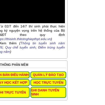
Từ 02/7 đến 14/7 thí sinh phải thực hiện
ng ký nguyện vọng trên hệ thống của Bộ
D&ĐT theo quy định
tps://thisinh.thitotnghiepthpt.edu.vn
)
Xem thêm
(
Thông tin tuyển sinh năm
26
;
Quy chế tuyển sinh
;
Điểm trúng tuyển
ng năm
)
THỐNG PHẦN MỀM
N BẢN ĐIỀU HÀNH
QUẢN LÝ ĐÀO TẠO
ẠY HỌC KẾT HỢP
HỌC TRỰC TUYẾN
GHI DANH TUYỂN
HI TRỰC TUYẾN
SINH