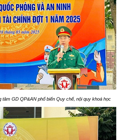
g tâm GD QP&AN phổ biến Quy chế, nội quy khoá học