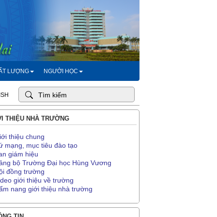
HẤT LƯỢNG
NGƯỜI HỌC
ISH
I THIỆU NHÀ TRƯỜNG
iới thiệu chung
ứ mạng, mục tiêu đào tạo
an giám hiệu
ảng bộ Trường Đại học Hùng Vương
ội đồng trường
ideo giới thiệu về trường
ẩm nang giới thiệu nhà trường
NG TIN