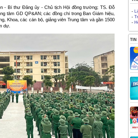
 - Bí thư Đảng ủy - Chủ tịch Hội đồng trường; TS. Đỗ
-
L
ung tâm GD QP&AN; các đồng chí trong Ban Giám hiệu,
-
T
g, Khoa, các cán bộ, giảng viên Trung tâm và gần 1500
-
H
m dự.
TIN