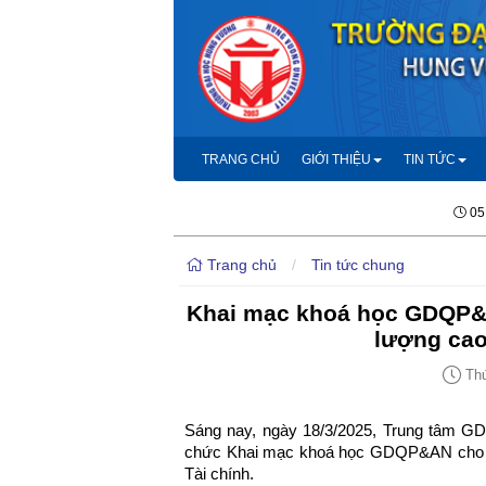
TRANG CHỦ
GIỚI THIỆU
TIN TỨC
05
Trang chủ
/
Tin tức chung
Khai mạc khoá học GDQP&A
lượng cao
Thứ
Sáng nay, ngày 18/3/2025, Trung tâm G
chức Khai mạc khoá học GDQP&AN cho gầ
Tài chính.