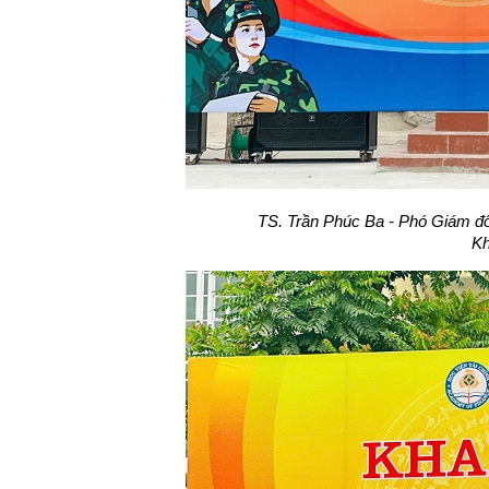
TS. Trần Phúc Ba - Phó Giám đ
Kh