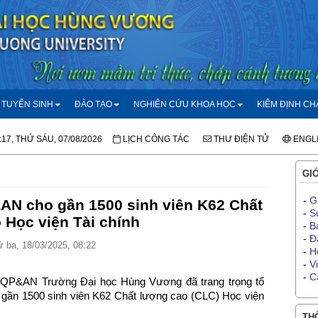
TUYỂN SINH
ĐÀO TẠO
NGHIÊN CỨU KHOA HỌC
KIỂM ĐỊNH C
:17, THỨ SÁU, 07/08/2026
LỊCH CÔNG TÁC
THƯ ĐIỆN TỬ
ENGL
GIỚ
-
G
N cho gần 1500 sinh viên K62 Chất
-
S
 Học viện Tài chính
-
B
-
Đ
 ba, 18/03/2025, 08:22
-
H
-
V
-
C
DQP&AN Trường Đại học Hùng Vương đã trang trọng tổ
n 1500 sinh viên K62 Chất lượng cao (CLC) Học viện
THÔ