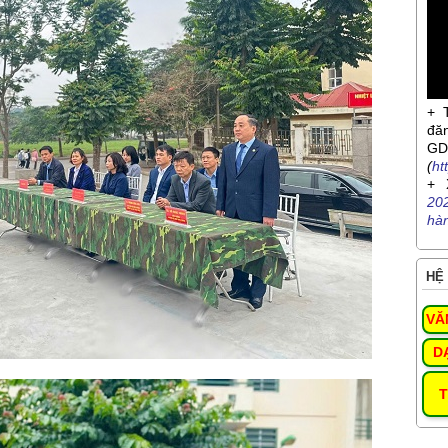
+ 
đă
G
(
ht
+ 
20
hà
HỆ 
VĂ
D
T