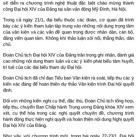
sẽ diễn ra chương trình nghệ thuật đặc biệt chào mừng thành
công Đại hội XIV của Đảng tại sân vận động Mỹ Đình, Hà Nội.
Trong cả ngày 21/1, đại biểu thuộc các đoàn, cơ quan đã trình
bày các ý kiến tham luận tập trung vào những nội dung trọng tâm
của văn kiện và các vấn đề quan trọng được nhân dân, cán bộ,
đảng viên quan tâm. Không khí thảo luận sôi nổi, thẳng thắn, dân
chủ.
Đoàn Chủ tịch Đại hội XIV của Đảng trân trọng ghi nhận, đánh giá
cao những nội dung tham luận và các ý kiến phát biểu tâm huyết,
trí tuệ của các đại biểu tham dự Đại hội.
Đoàn Chủ tịch đã chỉ đạo Tiểu ban Văn kiện rà soát, tiếp thu các ý
kiến xác đáng để hoàn thiện dự thảo Văn kiện trình Đại hội quyết
định.
Đối với những kiến nghị cụ thể, đặc thù, Đoàn Chủ tịch tổng hợp,
tiếp thu, chuyển Ban Chấp hành Trung ương Đảng khóa XIV xem
xét, cụ thể hóa trong các nghị quyết chuyên đề, chương trình
hành động thực hiện nghị quyết và hoàn thiện nội dung Nghị quyết
Đại hội XIV của Đảng.
Như vậy, với chương trình mới, trong hai ngày 22-23/1, Đại hội