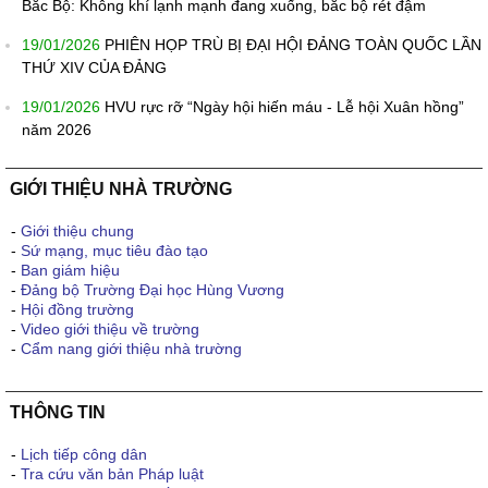
Bắc Bộ: Không khí lạnh mạnh đang xuống, bắc bộ rét đậm
19/01/2026
PHIÊN HỌP TRÙ BỊ ĐẠI HỘI ĐẢNG TOÀN QUỐC LẦN
THỨ XIV CỦA ĐẢNG
19/01/2026
HVU rực rỡ “Ngày hội hiến máu - Lễ hội Xuân hồng”
năm 2026
GIỚI THIỆU NHÀ TRƯỜNG
-
Giới thiệu chung
-
Sứ mạng, mục tiêu đào tạo
-
Ban giám hiệu
-
Đảng bộ Trường Đại học Hùng Vương
-
Hội đồng trường
-
Video giới thiệu về trường
-
Cẩm nang giới thiệu nhà trường
THÔNG TIN
-
Lịch tiếp công dân
-
Tra cứu văn bản Pháp luật