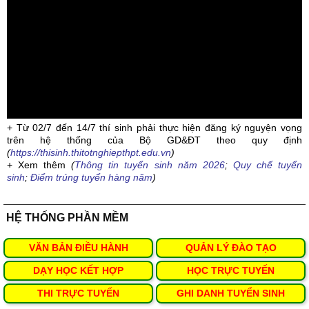
+ Từ 02/7 đến 14/7 thí sinh phải thực hiện đăng ký nguyện vọng
trên hệ thống của Bộ GD&ĐT theo quy định
(
https://thisinh.thitotnghiepthpt.edu.vn
)
+ Xem thêm
(
Thông tin tuyển sinh năm 2026
;
Quy chế tuyển
sinh
;
Điểm trúng tuyển hàng năm
)
HỆ THỐNG PHẦN MỀM
VĂN BẢN ĐIỀU HÀNH
QUẢN LÝ ĐÀO TẠO
DẠY HỌC KẾT HỢP
HỌC TRỰC TUYẾN
THI TRỰC TUYẾN
GHI DANH TUYỂN SINH