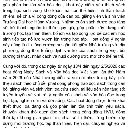
góp phần lan tỏa văn hóa đọc, khơi dậy niềm yêu thích sách
trong học sinh vùng khó khăn mà còn thể hiện tinh thần trách
nhiệm, sẻ chia vì cộng đồng của cán bộ, giảng viên và sinh viên
Trường Đại học Hùng Vương. Những cuốn sách được trao tặng
sẽ trở thành nguồn tri thức quý giá, góp phần xây dựng môi
trường học tập thân thiện, bổ ích và tạo động lực để các em học
sinh tiếp tục nỗ lực vươn lên trong học tập. Hoạt động ý nghĩa
này cũng là dịp tăng cường sự gắn kết giữa Nhà trường với địa
phương, đồng thời khẳng định vai trò của sách trong việc bồi
dưỡng tri thức, nhân cách và nuôi dưỡng ước mơ cho thế hệ trẻ.
Cùng với đó, trong các ngày từ ngày 13/4 đến ngày 2/5/2026 các
hoạt động Ngày Sách và Văn hóa đọc Việt Nam lần thứ Năm
năm 2026 của Nhà trường diễn ra sôi nổi như: trưng bày, giới
thiệu sách theo chủ đề; phát động phong trào đọc sách trong cán
bộ, giảng viên và sinh viên; tra cứu sách, tài liệu trên nền tảng số;
tuyên truyền về vai trò, ý nghĩa của sách và văn hóa đọc trong
học tập, nghiên cứu và đời sống. Các hoạt động được triển khai
thiết thực, đa dạng đã góp phần lan tỏa tinh thần yêu sách,
khuyến khích thói quen đọc sách trong cộng đồng HVU, đồng
thời tạo không gian giao lưu, chia sẻ tri thức, từng bước xây
dựng môi trường học tập thân thiện, hiện đại, chuyên nghiệp và