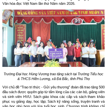
Văn hóa đọc Việt Nam lần thứ Năm năm 2026.
Trường Đại học Hùng Vương trao tặng sách tại Trường Tiểu học
& THCS Hiền Lương, xã Đà Bắc, tỉnh Phú Thọ
Với chủ đề “Trao tri thức - Gửi yêu thương” đoàn đã trao tặng 500
đầu sách được quyên góp từ tấm lòng của các cán bộ, giảng viên
và sinh viên HVU: Sách giáo khoa các cấp và sách tham khảo
phục vụ giảng dạy, học tập; Sách kỹ năng sống, truyện tranh và
văn học phù hợp với lứa tuổi học sinh. Chương trình không chỉ