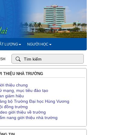
HẤT LƯỢNG
NGƯỜI HỌC
ISH
I THIỆU NHÀ TRƯỜNG
iới thiệu chung
ứ mạng, mục tiêu đào tạo
an giám hiệu
ảng bộ Trường Đại học Hùng Vương
ội đồng trường
ideo giới thiệu về trường
ẩm nang giới thiệu nhà trường
NG TIN