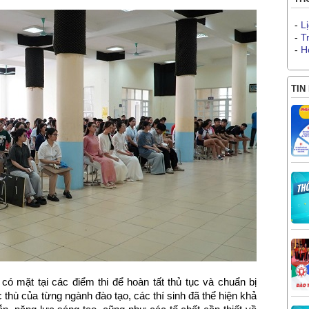
-
L
-
T
-
H
TIN
ó mặt tại các điểm thi để hoàn tất thủ tục và chuẩn bị
 thù của từng ngành đào tạo, các thí sinh đã thể hiện khả