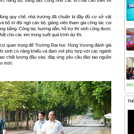
n, năng lực sáng tạo, cũng như các tố chất cần thiết về
 đúng quy chế, nhà trường đã chuẩn bị đầy đủ cơ sở vật
và bố trí đội ngũ cán bộ, giảng viên tham gia công tác coi
ông bằng. Công tác hướng dẫn, hỗ trợ thí sinh cũng được
nhất cho các em trong suốt quá trình dự thi.
n cứ quan trọng để Trường Đại học Hùng Vương đánh giá
hí sinh có năng khiếu và đam mê phù hợp với các ngành
cao chất lượng đầu vào, đáp ứng yêu cầu đào tạo nguồn
ạn mới.
28/1
THÔ