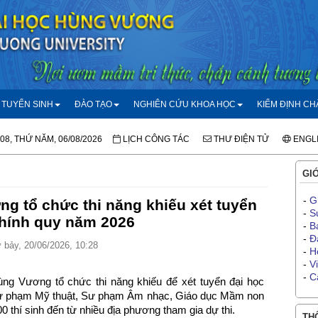
TUYỂN SINH
ĐÀO TẠO
NGHIÊN CỨU KHOA HỌC
KIỂM ĐỊNH C
:08, THỨ NĂM, 06/08/2026
LỊCH CÔNG TÁC
THƯ ĐIỆN TỬ
ENGL
GIỚ
-
G
g tổ chức thi năng khiếu xét tuyển
-
S
chính quy năm 2026
-
B
-
Đ
bảy, 20/06/2026, 10:28
-
H
-
V
-
C
ng Vương tổ chức thi năng khiếu để xét tuyển đại học
Sư phạm Mỹ thuật, Sư phạm Âm nhạc, Giáo dục Mầm non
00 thí sinh đến từ nhiều địa phương tham gia dự thi.
THÔ