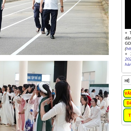
+ 
đă
G
(
ht
+ 
20
hà
HỆ 
VĂ
D
T