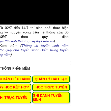
Từ 02/7 đến 14/7 thí sinh phải thực hiện
ng ký nguyện vọng trên hệ thống của Bộ
D&ĐT theo quy định
tps://thisinh.thitotnghiepthpt.edu.vn
)
Xem thêm
(
Thông tin tuyển sinh năm
26
;
Quy chế tuyển sinh
;
Điểm trúng tuyển
ng năm
)
THỐNG PHẦN MỀM
N BẢN ĐIỀU HÀNH
QUẢN LÝ ĐÀO TẠO
ẠY HỌC KẾT HỢP
HỌC TRỰC TUYẾN
GHI DANH TUYỂN
HI TRỰC TUYẾN
SINH