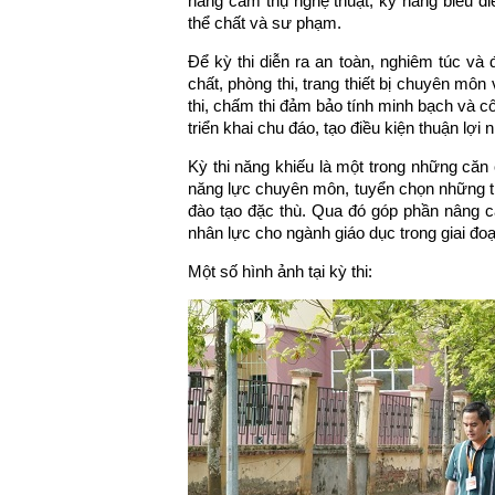
năng cảm thụ nghệ thuật, kỹ năng biểu diễ
thể chất và sư phạm.
Để kỳ thi diễn ra an toàn, nghiêm túc và
chất, phòng thi, trang thiết bị chuyên môn 
thi, chấm thi đảm bảo tính minh bạch và c
triển khai chu đáo, tạo điều kiện thuận lợi 
Kỳ thi năng khiếu là một trong những că
năng lực chuyên môn, tuyển chọn những t
đào tạo đặc thù. Qua đó góp phần nâng 
nhân lực cho ngành giáo dục trong giai đo
Một số hình ảnh tại kỳ thi: