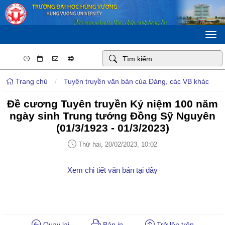
Togg
navi
Trang chủ
/
Tuyên truyền văn bản của Đảng, các VB khác
Đề cương Tuyên truyền Kỷ niệm 100 năm
ngày sinh Trung tướng Đồng Sỹ Nguyên
(01/3/1923 - 01/3/2023)
Thứ hai, 20/02/2023, 10:02
Xem chi tiết văn bản tại đây
Quay lại
Bản in
Trở lên trên