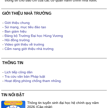
thông tin cho báo chí của các cơ quan hành chính nhà nước
GIỚI THIỆU NHÀ TRƯỜNG
-
Giới thiệu chung
-
Sứ mạng, mục tiêu đào tạo
-
Ban giám hiệu
-
Đảng bộ Trường Đại học Hùng Vương
-
Hội đồng trường
-
Video giới thiệu về trường
-
Cẩm nang giới thiệu nhà trường
THÔNG TIN
-
Lịch tiếp công dân
-
Tra cứu văn bản Pháp luật
-
Hoạt động phòng chống tham nhũng.
TIN NỔI BẬT
Thông tin tuyển sinh đại học hệ chính quy năm
2026 (Cập nhật)