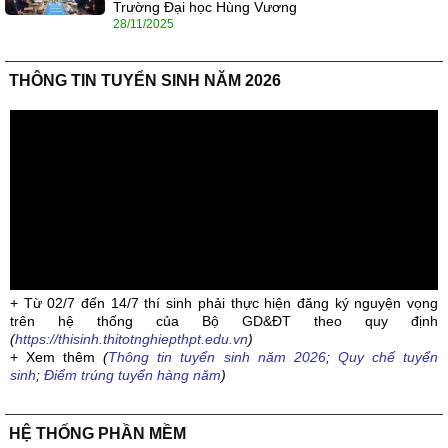
Trường Đại học Hùng Vương
28/11/2025
THÔNG TIN TUYỂN SINH NĂM 2026
+ Từ 02/7 đến 14/7 thí sinh phải thực hiện đăng ký nguyện vọng
trên hệ thống của Bộ GD&ĐT theo quy định
(
https://thisinh.thitotnghiepthpt.edu.vn
)
+ Xem thêm
(
Thông tin tuyển sinh năm 2026
;
Quy chế tuyển
sinh
;
Điểm trúng tuyển hàng năm
)
HỆ THỐNG PHẦN MỀM