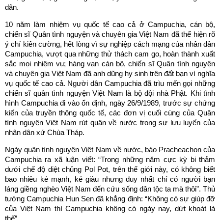
dân.
10 năm làm nhiệm vụ quốc tế cao cả ở Campuchia, cán bộ,
chiến sĩ Quân tình nguyện và chuyên gia Việt Nam đã thể hiện rõ
ý chí kiên cường, hết lòng vì sự nghiệp cách mạng của nhân dân
Campuchia, vượt qua những thử thách cam go, hoàn thành xuất
sắc mọi nhiệm vụ; hàng vạn cán bộ, chiến sĩ Quân tình nguyện
và chuyên gia Việt Nam đã anh dũng hy sinh trên đất bạn vì nghĩa
vụ quốc tế cao cả. Người dân Campuchia đã trìu mến gọi những
chiến sĩ quân tình nguyện Việt Nam là bộ đội nhà Phật. Khi tình
hình Campuchia đi vào ổn định, ngày 26/9/1989, trước sự chứng
kiến của truyền thông quốc tế, các đơn vị cuối cùng của Quân
tình nguyện Việt Nam rút quân về nước trong sự lưu luyến của
nhân dân xứ Chùa Tháp.
Ngày quân tình nguyện Việt Nam về nước, báo Pracheachon của
Campuchia ra xã luận viết: “Trong những năm cực kỳ bi thảm
dưới chế độ diệt chủng Pol Pot, trên thế giới này, có không biết
bao nhiêu kẻ mạnh, kẻ giàu nhưng duy nhất chỉ có người bạn
láng giềng nghèo Việt Nam đến cứu sống dân tộc ta mà thôi”. Thủ
tướng Campuchia Hun Sen đã khẳng định: “Không có sự giúp đỡ
của Việt Nam thì Campuchia không có ngày nay, dứt khoát là
thế”.