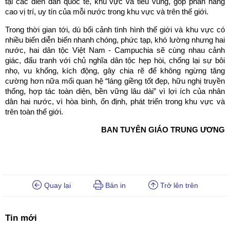
tại các diễn đàn quốc tế, khu vực và tiểu vùng, góp phần nâng
cao vị trí, uy tín của mỗi nước trong khu vực và trên thế giới.
Trong thời gian tới, dù bối cảnh tình hình thế giới và khu vực có
nhiều biến diễn biến nhanh chóng, phức tạp, khó lường nhưng hai
nước, hai dân tộc Việt Nam - Campuchia sẽ cùng nhau cảnh
giác, đấu tranh với chủ nghĩa dân tộc hẹp hòi, chống lại sự bôi
nhọ, vu khống, kích động, gây chia rẽ để không ngừng tăng
cường hơn nữa mối quan hệ “láng giềng tốt đẹp, hữu nghị truyền
thống, hợp tác toàn diện, bền vững lâu dài” vì lợi ích của nhân
dân hai nước, vì hòa bình, ổn định, phát triển trong khu vực và
trên toàn thế giới.
BAN TUYÊN GIÁO TRUNG ƯƠNG
Quay lại
Bản in
Trở lên trên
Tin mới