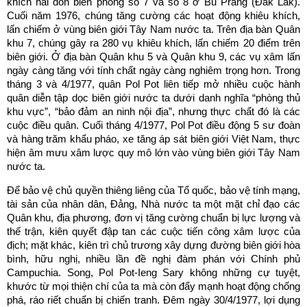
khích hai đồn biên phòng số 7 và số 8 ở Bu Prăng (Đắk Lắk).
Cuối năm 1976, chúng tăng cường các hoạt động khiêu khích,
lấn chiếm ở vùng biên giới Tây Nam nước ta. Trên địa bàn Quân
khu 7, chúng gây ra 280 vụ khiêu khích, lấn chiếm 20 điểm trên
biên giới. Ở địa bàn Quân khu 5 và Quân khu 9, các vụ xâm lấn
ngày càng tăng với tính chất ngày càng nghiêm trọng hơn. Trong
tháng 3 và 4/1977, quân Pol Pot liên tiếp mở nhiều cuộc hành
quân diễn tập dọc biên giới nước ta dưới danh nghĩa “phòng thủ
khu vực”, “bảo đảm an ninh nội địa”, nhưng thực chất đó là các
cuộc điều quân. Cuối tháng 4/1977, Pol Pot điều động 5 sư đoàn
và hàng trăm khẩu pháo, xe tăng áp sát biên giới Việt Nam, thực
hiện âm mưu xâm lược quy mô lớn vào vùng biên giới Tây Nam
nước ta.
Để bảo vệ chủ quyền thiêng liêng của Tổ quốc, bảo vệ tính mạng,
tài sản của nhân dân, Đảng, Nhà nước ta một mặt chỉ đạo các
Quân khu, địa phương, đơn vị tăng cường chuẩn bị lực lượng và
thế trận, kiên quyết đập tan các cuộc tiến công xâm lược của
địch; mặt khác, kiên trì chủ trương xây dựng đường biên giới hòa
bình, hữu nghị, nhiều lần đề nghị đàm phán với Chính phủ
Campuchia. Song, Pol Pot-Ieng Sary không những cự tuyệt,
khước từ mọi thiện chí của ta mà còn đẩy mạnh hoạt động chống
phá, ráo riết chuẩn bị chiến tranh. Đêm ngày 30/4/1977, lợi dụng