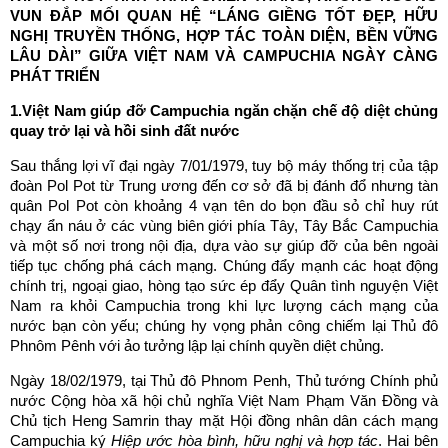
VUN ĐẮP MỐI QUAN HỆ “LÁNG GIỀNG TỐT ĐẸP, HỮU
NGHỊ TRUYỀN THỐNG, HỢP TÁC TOÀN DIỆN, BỀN VỮNG
LÂU DÀI” GIỮA VIỆT NAM VÀ CAMPUCHIA NGÀY CÀNG
PHÁT TRIỂN
1.Việt Nam giúp đỡ Campuchia ngăn chặn chế độ diệt chủng
quay trở lại và hồi sinh đất nước
Sau thắng lợi vĩ đại ngày 7/01/1979, tuy bộ máy thống trị của tập
đoàn Pol Pot từ Trung ương đến cơ sở đã bị đánh đổ nhưng tàn
quân Pol Pot còn khoảng 4 vạn tên do bọn đầu sỏ chỉ huy rút
chạy ẩn náu ở các vùng biên giới phía Tây, Tây Bắc Campuchia
và một số nơi trong nội địa, dựa vào sự giúp đỡ của bên ngoài
tiếp tục chống phá cách mạng. Chúng đẩy mạnh các hoạt động
chính trị, ngoại giao, hòng tạo sức ép đẩy Quân tình nguyện Việt
Nam ra khỏi Campuchia trong khi lực lượng cách mạng của
nước bạn còn yếu; chúng hy vọng phản công chiếm lại Thủ đô
Phnôm Pênh với ảo tưởng lập lại chính quyền diệt chủng.
Ngày 18/02/1979, tại Thủ đô Phnom Penh, Thủ tướng Chính phủ
nước Cộng hòa xã hội chủ nghĩa Việt Nam Phạm Văn Đồng và
Chủ tịch Heng Samrin thay mặt Hội đồng nhân dân cách mạng
Campuchia ký
Hiệp ước hòa bình, hữu nghị và hợp tác
. Hai bên