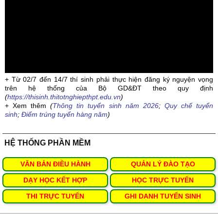
+ Từ 02/7 đến 14/7 thí sinh phải thực hiện đăng ký nguyện vọng
trên hệ thống của Bộ GD&ĐT theo quy định
(
https://thisinh.thitotnghiepthpt.edu.vn
)
+ Xem thêm
(
Thông tin tuyển sinh năm 2026
;
Quy chế tuyển
sinh
;
Điểm trúng tuyển hàng năm
)
HỆ THỐNG PHẦN MỀM
VĂN BẢN ĐIỀU HÀNH
QUẢN LÝ ĐÀO TẠO
DẠY HỌC KẾT HỢP
HỌC TRỰC TUYẾN
THI TRỰC TUYẾN
GHI DANH TUYỂN SINH