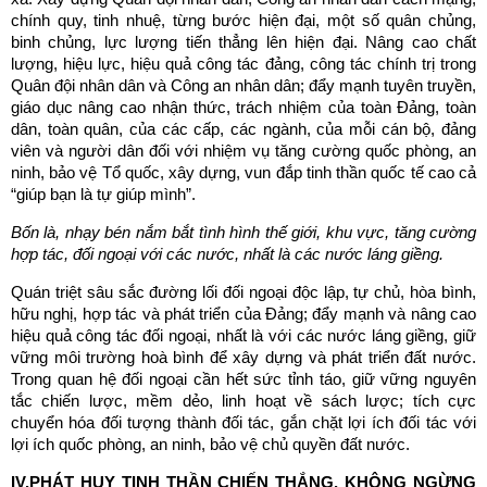
chính quy, tinh nhuệ, từng bước hiện đại, một số quân chủng,
binh chủng, lực lượng tiến thẳng lên hiện đại. Nâng cao chất
lượng, hiệu lực, hiệu quả công tác đảng, công tác chính trị trong
Quân đội nhân dân và Công an nhân dân; đẩy mạnh tuyên truyền,
giáo dục nâng cao nhận thức, trách nhiệm của toàn Đảng, toàn
dân, toàn quân, của các cấp, các ngành, của mỗi cán bộ, đảng
viên và người dân đối với nhiệm vụ tăng cường quốc phòng, an
ninh, bảo vệ Tổ quốc, xây dựng, vun đắp tinh thần quốc tế cao cả
“giúp bạn là tự giúp mình”.
Bốn là, nhạy bén nắm bắt tình hình thế giới, khu vực, tăng cường
hợp tác, đối ngoại với các nước, nhất là các nước láng giềng.
Quán triệt sâu sắc đường lối đối ngoại độc lập, tự chủ, hòa bình,
hữu nghị, hợp tác và phát triển của Đảng; đẩy mạnh và nâng cao
hiệu quả công tác đối ngoại, nhất là với các nước láng giềng, giữ
vững môi trường hoà bình để xây dựng và phát triển đất nước.
Trong quan hệ đối ngoại cần hết sức tỉnh táo, giữ vững nguyên
tắc chiến lược, mềm dẻo, linh hoạt về sách lược; tích cực
chuyển hóa đối tượng thành đối tác, gắn chặt lợi ích đối tác với
lợi ích quốc phòng, an ninh, bảo vệ chủ quyền đất nước.
IV.PHÁT HUY TINH THẦN CHIẾN THẮNG, KHÔNG NGỪNG