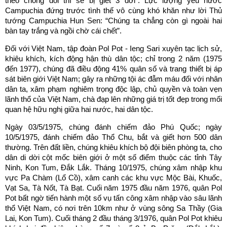
theo chống đối thì sẽ bị giết 3 đời”. Lực lượng yêu nước
Campuchia đứng trước tình thế vô cùng khó khăn như lời Thủ
tướng Campuchia Hun Sen: “Chúng ta chẳng còn gì ngoài hai
bàn tay trắng và ngồi chờ cái chết”.
Đối với Việt Nam, tập đoàn Pol Pot - Ieng Sari xuyên tạc lịch sử,
khiêu khích, kích động hận thù dân tộc; chỉ trong 2 năm (1975
đến 1977), chúng đã điều động 41% quân số và trang thiết bị áp
sát biên giới Việt Nam; gây ra những tội ác đẫm máu đối với nhân
dân ta, xâm phạm nghiêm trọng độc lập, chủ quyền và toàn vẹn
lãnh thổ của Việt Nam, chà đạp lên những giá trị tốt đẹp trong mối
quan hệ hữu nghị giữa hai nước, hai dân tộc.
Ngày 03/5/1975, chúng đánh chiếm đảo Phú Quốc; ngày
10/5/1975, đánh chiếm đảo Thổ Chu, bắt và giết hơn 500 dân
thường. Trên đất liền, chúng khiêu khích bộ đội biên phòng ta, cho
dân di dời cột mốc biên giới ở một số điểm thuộc các tỉnh Tây
Ninh, Kon Tum, Đắk Lắk. Tháng 10/1975, chúng xâm nhập khu
vực Pa Chàm (Lổ Cồ), xâm canh các khu vực Mộc Bài, Khuốc,
Vạt Sa, Tà Nốt, Tà Bạt. Cuối năm 1975 đầu năm 1976, quân Pol
Pot bất ngờ tiến hành một số vụ tấn công xâm nhập vào sâu lãnh
thổ Việt Nam, có nơi trên 10km như ở vùng sông Sa Thầy (Gia
Lai, Kon Tum). Cuối tháng 2 đầu tháng 3/1976, quân Pol Pot khiêu