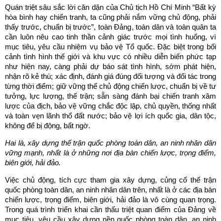
Quán triệt sâu sắc lời căn dặn của Chủ tịch Hồ Chí Minh “Bất kỳ
hòa bình hay chiến tranh, ta cũng phải nắm vững chủ động, phải
thấy trước, chuẩn bị trước”, toàn Đảng, toàn dân và toàn quân ta
cần luôn nêu cao tinh thần cảnh giác trước mọi tình huống, vì
mục tiêu, yêu cầu nhiệm vụ bảo vệ Tổ quốc. Đặc biệt trong bối
cảnh tình hình thế giới và khu vực có nhiều diễn biến phức tạp
như hiện nay, càng phải dự báo sát tình hình, sớm phát hiện,
nhận rõ kẻ thù; xác định, đánh giá đúng đối tượng và đối tác trong
từng thời điểm; giữ vững thế chủ động chiến lược, chuẩn bị về tư
tưởng, lực lượng, thế trận; sẵn sàng đánh bại chiến tranh xâm
lược của địch, bảo vệ vững chắc độc lập, chủ quyền, thống nhất
và toàn vẹn lãnh thổ đất nước; bảo vệ lợi ích quốc gia, dân tộc,
không để bị động, bất ngờ.
Hai là, xây dựng thế trận quốc phòng toàn dân, an ninh nhân dân
vững mạnh, nhất là ở những nơi địa bàn chiến lược, trọng điểm,
biên giới, hải đảo.
Việc chủ động, tích cực tham gia xây dựng, củng cố thế trận
quốc phòng toàn dân, an ninh nhân dân trên, nhất là ở các địa bàn
chiến lược, trọng điểm, biên giới, hải đảo là vô cùng quan trọng.
Trong quá trình triển khai cần thấu triệt quan điểm của Đảng về
mục tiêu, yêu cầu xây dựng nền quốc phòng toàn dân, an ninh