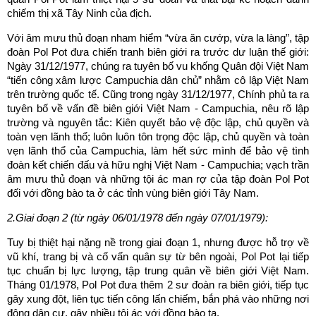
chiếm thị xã Tây Ninh của địch.
Với âm mưu thủ đoạn nham hiểm “vừa ăn cướp, vừa la làng”, tập
đoàn Pol Pot đưa chiến tranh biên giới ra trước dư luận thế giới:
Ngày 31/12/1977, chúng ra tuyên bố vu khống Quân đội Việt Nam
“tiến công xâm lược Campuchia dân chủ” nhằm cô lập Việt Nam
trên trường quốc tế. Cũng trong ngày 31/12/1977, Chính phủ ta ra
tuyên bố về vấn đề biên giới Việt Nam - Campuchia, nêu rõ lập
trường và nguyên tắc: Kiên quyết bảo vệ độc lập, chủ quyền và
toàn vẹn lãnh thổ; luôn luôn tôn trọng độc lập, chủ quyền và toàn
vẹn lãnh thổ của Campuchia, làm hết sức mình để bảo vệ tình
đoàn kết chiến đấu và hữu nghị Việt Nam - Campuchia; vạch trần
âm mưu thủ đoạn và những tội ác man rợ của tập đoàn Pol Pot
đối với đồng bào ta ở các tỉnh vùng biên giới Tây Nam.
2.Giai đoạn 2 (từ ngày 06/01/1978 đến ngày 07/01/1979):
Tuy bị thiệt hại nặng nề trong giai đoạn 1, nhưng được hỗ trợ về
vũ khí, trang bị và cố vấn quân sự từ bên ngoài, Pol Pot lại tiếp
tục chuẩn bị lực lượng, tập trung quân về biên giới Việt Nam.
Tháng 01/1978, Pol Pot đưa thêm 2 sư đoàn ra biên giới, tiếp tục
gây xung đột, liên tục tiến công lấn chiếm, bắn phá vào những nơi
đông dân cư, gây nhiều tội ác với đồng bào ta.