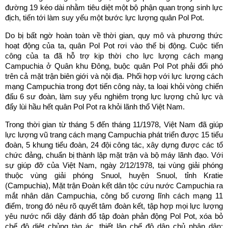
đường 19 kéo dài nhằm tiêu diệt một bộ phận quan trọng sinh lực
địch, tiến tới làm suy yếu một bước lực lượng quân Pol Pot.
Do bị bất ngờ hoàn toàn về thời gian, quy mô và phương thức
hoạt động của ta, quân Pol Pot rơi vào thế bị động. Cuộc tiến
công của ta đã hỗ trợ kịp thời cho lực lượng cách mạng
Campuchia ở Quân khu Đông, buộc quân Pol Pot phải đối phó
trên cả mặt trận biên giới và nội địa. Phối hợp với lực lượng cách
mạng Campuchia trong đợt tiến công này, ta loại khỏi vòng chiến
đấu 6 sư đoàn, làm suy yếu nghiêm trọng lực lượng chủ lực và
đẩy lùi hầu hết quân Pol Pot ra khỏi lãnh thổ Việt Nam.
Trong thời gian từ tháng 5 đến tháng 11/1978, Việt Nam đã giúp
lực lượng vũ trang cách mạng Campuchia phát triển được 15 tiểu
đoàn, 5 khung tiểu đoàn, 24 đội công tác, xây dựng được các tổ
chức đảng, chuẩn bị thành lập mặt trận và bộ máy lãnh đạo. Với
sự giúp đỡ của Việt Nam, ngày 2/12/1978, tại vùng giải phóng
thuộc vùng giải phóng Snuol, huyện Snuol, tỉnh Kratie
(Campuchia), Mặt trận Đoàn kết dân tộc cứu nước Campuchia ra
mắt nhân dân Campuchia, công bố cương lĩnh cách mạng 11
điểm, trong đó nêu rõ quyết tâm đoàn kết, tập hợp mọi lực lượng
yêu nước nổi dậy đánh đổ tập đoàn phản động Pol Pot, xóa bỏ
chế độ diệt chủng tàn ác, thiết lập chế độ dân chủ nhân dân;