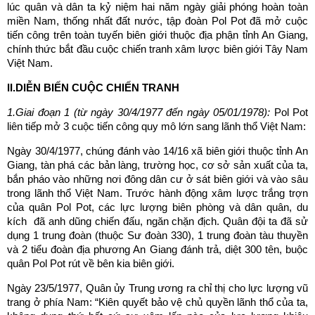
lúc quân và dân ta kỷ niệm hai năm ngày giải phóng hoàn toàn
miền Nam, thống nhất đất nước, tập đoàn Pol Pot đã mở cuộc
tiến công trên toàn tuyến biên giới thuộc địa phận tỉnh An Giang,
chính thức bắt đầu cuộc chiến tranh xâm lược biên giới Tây Nam
Việt Nam.
II.DIỄN BIẾN CUỘC CHIẾN TRANH
1.Giai đoạn 1 (từ ngày 30/4/1977 đến ngày 05/01/1978):
Pol Pot
liên tiếp mở 3 cuộc tiến công quy mô lớn sang lãnh thổ Việt Nam:
Ngày 30/4/1977, chúng đánh vào 14/16 xã biên giới thuộc tỉnh An
Giang, tàn phá các bản làng, trường học, cơ sở sản xuất của ta,
bắn pháo vào những nơi đông dân cư ở sát biên giới và vào sâu
trong lãnh thổ Việt Nam. Trước hành động xâm lược trắng trợn
của quân Pol Pot, các lực lượng biên phòng và dân quân, du
kích đã anh dũng chiến đấu, ngăn chặn địch. Quân đội ta đã sử
dụng 1 trung đoàn (thuộc Sư đoàn 330), 1 trung đoàn tàu thuyền
và 2 tiểu đoàn địa phương An Giang đánh trả, diệt 300 tên, buộc
quân Pol Pot rút về bên kia biên giới.
Ngày 23/5/1977, Quân ủy Trung ương ra chỉ thị cho lực lượng vũ
trang ở phía Nam: “Kiên quyết bảo vệ chủ quyền lãnh thổ của ta,