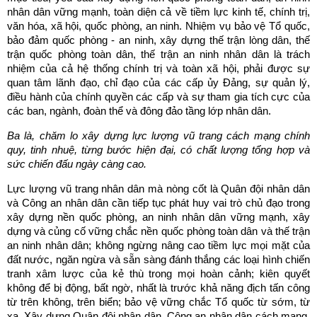
nhân dân vững mạnh, toàn diện cả về tiềm lực kinh tế, chính trị,
văn hóa, xã hội, quốc phòng, an ninh. Nhiệm vụ bảo vệ Tổ quốc,
bảo đảm quốc phòng - an ninh, xây dựng thế trận lòng dân, thế
trận quốc phòng toàn dân, thế trận an ninh nhân dân là trách
nhiệm của cả hệ thống chính trị và toàn xã hội, phải được sự
quan tâm lãnh đạo, chỉ đạo của các cấp ủy Đảng, sự quản lý,
điều hành của chính quyền các cấp và sự tham gia tích cực của
các ban, ngành, đoàn thể và đông đảo tầng lớp nhân dân.
Ba là, chăm lo xây dựng lực lượng vũ trang cách mạng chính
quy, tinh nhuệ, từng bước hiện đại, có chất lượng tổng hợp và
sức chiến đấu ngày càng cao.
Lực lượng vũ trang nhân dân mà nòng cốt là Quân đội nhân dân
và Công an nhân dân cần tiếp tục phát huy vai trò chủ đạo trong
xây dựng nền quốc phòng, an ninh nhân dân vững mạnh, xây
dựng và củng cố vững chắc nền quốc phòng toàn dân và thế trận
an ninh nhân dân; không ngừng nâng cao tiềm lực mọi mặt của
đất nước, ngăn ngừa và sẵn sàng đánh thắng các loại hình chiến
tranh xâm lược của kẻ thù trong mọi hoàn cảnh; kiên quyết
không để bị động, bất ngờ, nhất là trước khả năng địch tấn công
từ trên không, trên biển; bảo vệ vững chắc Tổ quốc từ sớm, từ
xa. Xây dựng Quân đội nhân dân, Công an nhân dân cách mạng,