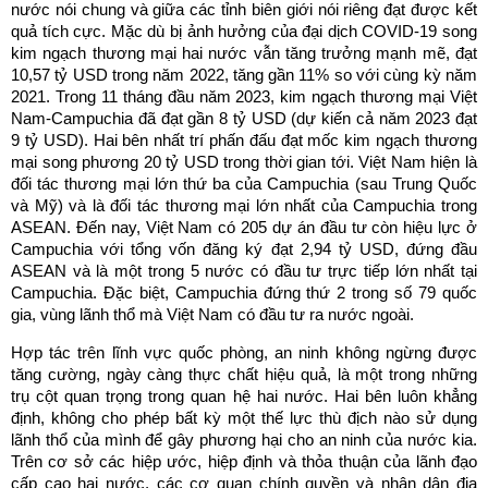
nước nói chung và giữa các tỉnh biên giới nói riêng đạt được kết
quả tích cực. Mặc dù bị ảnh hưởng của đại dịch COVID-19 song
kim ngạch thương mại hai nước vẫn tăng trưởng mạnh mẽ, đạt
10,57 tỷ USD trong năm 2022, tăng gần 11% so với cùng kỳ năm
2021. Trong 11 tháng đầu năm 2023, kim ngạch thương mại Việt
Nam-Campuchia đã đạt gần 8 tỷ USD (dự kiến cả năm 2023 đạt
9 tỷ USD). Hai bên nhất trí phấn đấu đạt mốc kim ngạch thương
mại song phương 20 tỷ USD trong thời gian tới. Việt Nam hiện là
đối tác thương mại lớn thứ ba của Campuchia (sau Trung Quốc
và Mỹ) và là đối tác thương mại lớn nhất của Campuchia trong
ASEAN. Đến nay, Việt Nam có 205 dự án đầu tư còn hiệu lực ở
Campuchia với tổng vốn đăng ký đạt 2,94 tỷ USD, đứng đầu
ASEAN và là một trong 5 nước có đầu tư trực tiếp lớn nhất tại
Campuchia. Đặc biệt, Campuchia đứng thứ 2 trong số 79 quốc
gia, vùng lãnh thổ mà Việt Nam có đầu tư ra nước ngoài.
Hợp tác trên lĩnh vực quốc phòng, an ninh không ngừng được
tăng cường, ngày càng thực chất hiệu quả, là một trong những
trụ cột quan trọng trong quan hệ hai nước. Hai bên luôn khẳng
định, không cho phép bất kỳ một thế lực thù địch nào sử dụng
lãnh thổ của mình để gây phương hại cho an ninh của nước kia.
Trên cơ sở các hiệp ước, hiệp định và thỏa thuận của lãnh đạo
cấp cao hai nước, các cơ quan chính quyền và nhân dân địa