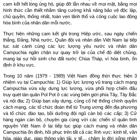
cam kết hết lòng ủng hộ, giúp đỡ lẫn nhau về mọi mặt, bằng mọi
hình thức cần thiết nhằm tăng cường khả năng bảo vệ độc lập,
chủ quyền, thống nhất, toàn vẹn lãnh thổ và công cuộc lao động
hòa bình của nhân dân mỗi nước.
Thực hiện những cam kết ghi trong Hiệp ước, sau ngày chiến
thắng, Đảng, Nhà nước, Quân đội và nhân dân Việt Nam lại tiếp
tục sát cánh cùng các lực lượng yêu nước và nhân dân
Campuchia ngăn chặn sự quay trở lại của chế độ diệt chủng,
mang lại sự hồi sinh cho đất nước Chùa Tháp, vì hòa bình, ổn
định ở khu vực.
Trong 10 năm (1979 - 1989) Việt Nam đồng thời thực hiện 3
nhiệm vụ tại Campuchia: 1) Giúp lực lượng vũ trang cách mạng
Campuchia vừa xây dựng lực lượng, vừa phối hợp chiến đấu
truy quét tàn quân Pol Pot ở các vùng biên giới phía Tây, Tây Bắc
và nội địa; 2) Giúp bạn xây dựng, củng cố hệ thống chính quyền
cách mạng, các tổ chức đoàn thể từ Trung ương đến địa phương
và tổ chức đào tạo, bồi dưỡng đội ngũ cán bộ các cấp; 3) Cử
hàng ngàn cán bộ, chuyên gia cùng với các chiến sĩ quân tình
nguyện Việt Nam ở lại tiếp tục giúp cách mạng và nhân dân
Campuchia ổn đinh, hồi phục trên tất cả các lĩnh vực: kinh tế, văn
hóa, giáo dục, giao thông vận tải, y tế… chăm lo đời sống nhân