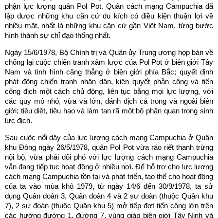
phận lực lượng quân Pol Pot. Quân cách mạng Campuchia đã
lập được những khu căn cứ du kích có điều kiện thuận lợi về
nhiều mặt, nhất là những khu căn cứ gần Việt Nam, từng bước
hình thành sự chỉ đạo thống nhất.
Ngày 15/6/1978, Bộ Chính trị và Quân ủy Trung ương họp bàn về
chống lại cuộc chiến tranh xâm lược của Pol Pot ở biên giới Tây
Nam và tình hình căng thẳng ở biên giới phía Bắc; quyết định
phát động chiến tranh nhân dân, kiên quyết phản công và tiến
công địch một cách chủ động, liên tục bằng mọi lực lượng, với
các quy mô nhỏ, vừa và lớn, đánh địch cả trong và ngoài biên
giới; tiêu diệt, tiêu hao và làm tan rã một bộ phận quan trọng sinh
lực địch.
Sau cuộc nổi dậy của lực lượng cách mạng Campuchia ở Quân
khu Đông ngày 26/5/1978, quân Pol Pot vừa ráo riết thanh trừng
nội bộ, vừa phải đối phó với lực lượng cách mạng Campuchia
vẫn đang tiếp tục hoạt động ở nhiều nơi. Để hỗ trợ cho lực lượng
cách mạng Campuchia tồn tại và phát triển, tạo thế cho hoạt động
của ta vào mùa khô 1979, từ ngày 14/6 đến 30/9/1978, ta sử
dụng Quân đoàn 3, Quân đoàn 4 và 2 sư đoàn (thuộc Quân khu
7), 2 sư đoàn (thuộc Quân khu 5) mở tiếp đợt tiến công lớn trên
các hướng đường 1, đường 7, vùng giáp biên giới Tây Ninh và