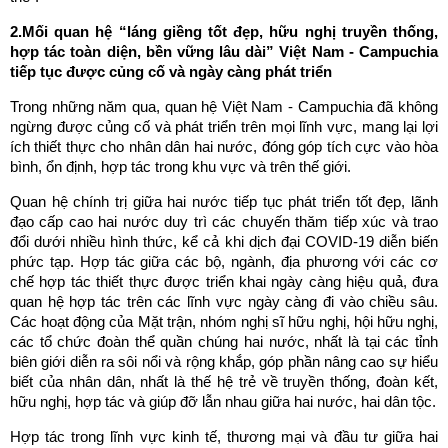
2.Mối quan hệ
“láng giềng tốt đẹp, hữu nghị truyền thống,
hợp tác toàn diện, bền vững lâu dài”
Việt Nam - Campuchia
tiếp tục được củng cố và ngày càng phát triển
Trong những năm qua, quan hệ Việt Nam - Campuchia đã không
ngừng được củng cố và phát triển trên mọi lĩnh vực, mang lại lợi
ích thiết thực cho nhân dân hai nước, đóng góp tích cực vào hòa
bình, ổn định, hợp tác trong khu vực và trên thế giới.
Quan hệ chính trị giữa hai nước tiếp tục phát triển tốt đẹp, lãnh
đạo cấp cao hai nước duy trì các chuyến thăm tiếp xúc và trao
đổi dưới nhiều hình thức, kể cả khi dịch đại COVID-19 diễn biến
phức tạp. Hợp tác giữa các bộ, ngành, địa phương với các cơ
chế hợp tác thiết thực được triển khai ngày càng hiệu quả, đưa
quan hệ hợp tác trên các lĩnh vực ngày càng đi vào chiều sâu.
Các hoạt động của Mặt trận, nhóm nghị sĩ hữu nghị, hội hữu nghị,
các tổ chức đoàn thể quần chúng hai nước, nhất là tại các tỉnh
biên giới diễn ra sôi nổi và rộng khắp, góp phần nâng cao sự hiểu
biết của nhân dân, nhất là thế hệ trẻ về truyền thống, đoàn kết,
hữu nghị, hợp tác và giúp đỡ lẫn nhau giữa hai nước, hai dân tộc.
Hợp tác trong lĩnh vực kinh tế, thương mại và đầu tư giữa hai