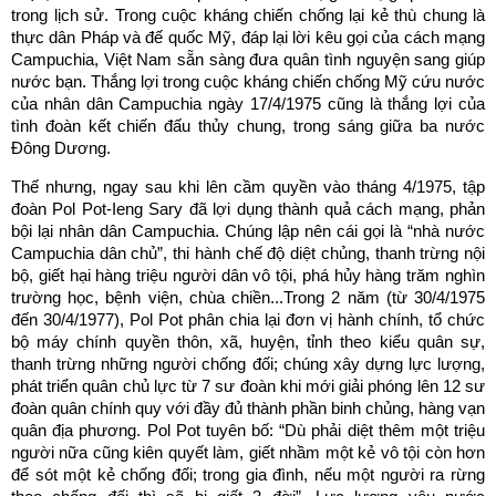
trong lịch sử. Trong cuộc kháng chiến chống lại kẻ thù chung là
thực dân Pháp và đế quốc Mỹ, đáp lại lời kêu gọi của cách mạng
Campuchia, Việt Nam sẵn sàng đưa quân tình nguyện sang giúp
nước bạn. Thắng lợi trong cuộc kháng chiến chống Mỹ cứu nước
của nhân dân Campuchia ngày 17/4/1975 cũng là thắng lợi của
tình đoàn kết chiến đấu thủy chung, trong sáng giữa ba nước
Đông Dương.
Thế nhưng, ngay sau khi lên cầm quyền vào tháng 4/1975, tập
đoàn Pol Pot-Ieng Sary đã lợi dụng thành quả cách mạng, phản
bội lại nhân dân Campuchia. Chúng lập nên cái gọi là “nhà nước
Campuchia dân chủ”, thi hành chế độ diệt chủng, thanh trừng nội
bộ, giết hại hàng triệu người dân vô tội, phá hủy hàng trăm nghìn
trường học, bệnh viện, chùa chiền...Trong 2 năm (từ 30/4/1975
đến 30/4/1977), Pol Pot phân chia lại đơn vị hành chính, tổ chức
bộ máy chính quyền thôn, xã, huyện, tỉnh theo kiểu quân sự,
thanh trừng những người chống đối; chúng xây dựng lực lượng,
phát triển quân chủ lực từ 7 sư đoàn khi mới giải phóng lên 12 sư
đoàn quân chính quy với đầy đủ thành phần binh chủng, hàng vạn
quân địa phương. Pol Pot tuyên bố: “Dù phải diệt thêm một triệu
người nữa cũng kiên quyết làm, giết nhầm một kẻ vô tội còn hơn
để sót một kẻ chống đối; trong gia đình, nếu một người ra rừng