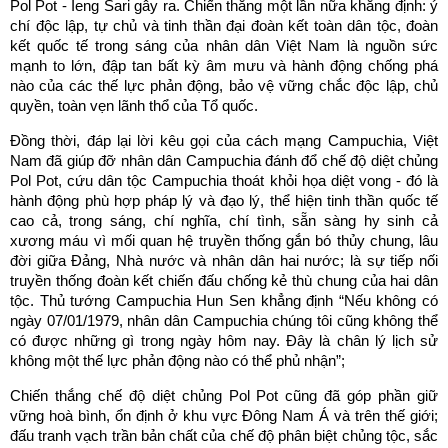
Pol Pot - Ieng Sari gây ra. Chiến thắng một lần nữa khẳng định: ý
chí độc lập, tự chủ và tinh thần đại đoàn kết toàn dân tộc, đoàn
kết quốc tế trong sáng của nhân dân Việt Nam là nguồn sức
mạnh to lớn, đập tan bất kỳ âm mưu và hành động chống phá
nào của các thế lực phản động, bảo vệ vững chắc độc lập, chủ
quyền, toàn vẹn lãnh thổ của Tổ quốc.
Đồng thời, đáp lại lời kêu gọi của cách mạng Campuchia, Việt
Nam đã giúp đỡ nhân dân Campuchia đánh đổ chế độ diệt chủng
Pol Pot, cứu dân tộc Campuchia thoát khỏi họa diệt vong - đó là
hành động phù hợp pháp lý và đạo lý, thể hiện tinh thần quốc tế
cao cả, trong sáng, chí nghĩa, chí tình, sẵn sàng hy sinh cả
xương máu vì mối quan hệ truyền thống gắn bó thủy chung, lâu
đời giữa Đảng, Nhà nước và nhân dân hai nước; là sự tiếp nối
truyền thống đoàn kết chiến đấu chống kẻ thù chung của hai dân
tộc. Thủ tướng Campuchia Hun Sen khẳng định “Nếu không có
ngày 07/01/1979, nhân dân Campuchia chúng tôi cũng không thể
có được những gì trong ngày hôm nay. Đây là chân lý lịch sử
không một thế lực phản động nào có thể phủ nhận”;
Chiến thắng chế độ diệt chủng Pol Pot cũng đã góp phần giữ
vững hoà bình, ổn định ở khu vực Đông Nam Á và trên thế giới;
đấu tranh vạch trần bản chất của chế độ phân biệt chủng tộc, sắc