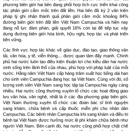
phương biên giới hai bên đang phối hợp tích cực triển khai công
tác phân giới cắm mốc trên đất liền. Hai bên đã ký 2 văn kiện
pháp lý ghi nhận thành quả phân giới cắm mốc khoảng 84%
đường biên giới trên đất liền Việt Nam Campuchia và hiện nay
đang nỗ lực đàm phán, giải quyết 16% còn lại để tiếp tục xây
dựng đường biên giới hòa bình, hữu nghị, hợp tác và phát triển
bền vững.
Các lĩnh vực hợp tác khác về giáo dục, đào tạo, giao thông vận
tải, văn hóa, y tế, viễn thông… được quan tâm đẩy mạnh. Chính
phủ hai nước luôn tạo điều kiện thuận lợi cho kiều dân hai nước
sinh sống trên lãnh thổ của nhau, phù hợp với pháp luật của mỗi
nước. Hằng năm Việt Nam cấp hàng trăm suất học bổng dài hạn
cho sinh viên Campuchia đang học tại Việt Nam. Cùng với đó, số
lượng sinh viên Việt Nam sang học tập tại Campuchia ngày càng
nhiều. Hai nước cũng thường xuyên tổ chức các hoạt động giao
lưu văn hóa, văn nghệ, nhất là ở các địa phương giáp biên giới.
Việt Nam thường xuyên tổ chức các đoàn bác sĩ tình nguyện
sang khám, chữa bệnh và cấp thuốc miễn phí cho nhân dân
Campuchia. Các bệnh nhân Campuchia khi sang khám và điều trị
bệnh tại Việt Nam được hưởng mức lệ phí khám chữa bệnh như
người Việt Nam. Bên cạnh đó, hai nước cũng phối hợp chặt chẽ