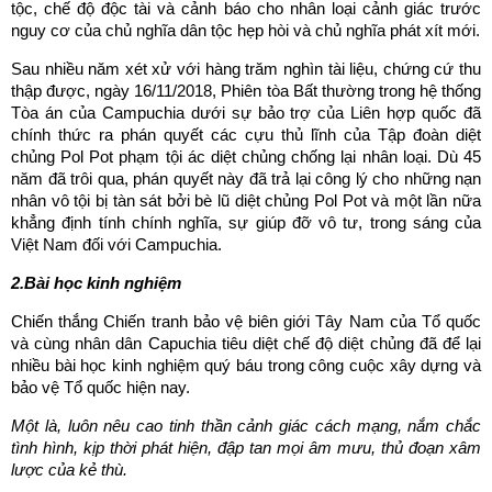
tộc, chế độ độc tài và cảnh báo cho nhân loại cảnh giác trước
nguy cơ của chủ nghĩa dân tộc hẹp hòi và chủ nghĩa phát xít mới.
Sau nhiều năm xét xử với hàng trăm nghìn tài liệu, chứng cứ thu
thập được, ngày 16/11/2018, Phiên tòa Bất thường trong hệ thống
Tòa án của Campuchia dưới sự bảo trợ của Liên hợp quốc đã
chính thức ra phán quyết các cựu thủ lĩnh của Tập đoàn diệt
chủng Pol Pot phạm tội ác diệt chủng chống lại nhân loại. Dù 45
năm đã trôi qua, phán quyết này đã trả lại công lý cho những nạn
nhân vô tội bị tàn sát bởi bè lũ diệt chủng Pol Pot và một lần nữa
khẳng định tính chính nghĩa, sự giúp đỡ vô tư, trong sáng của
Việt Nam đối với Campuchia.
2.Bài học kinh nghiệm
Chiến thắng Chiến tranh bảo vệ biên giới Tây Nam của Tổ quốc
và cùng nhân dân Capuchia tiêu diệt chế độ diệt chủng đã để lại
nhiều bài học kinh nghiệm quý báu trong công cuộc xây dựng và
bảo vệ Tổ quốc hiện nay.
Một là, luôn nêu cao tinh thần cảnh giác cách mạng, nắm chắc
tình hình, kịp thời phát hiện, đập tan mọi âm mưu, thủ đoạn xâm
lược của kẻ thù.