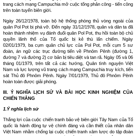
trang cách mạng Campuchia mở cuộc tổng phản công - tiến công
trên toàn tuyến biên giới.
Ngày 26/12/1978, toàn bộ hệ thống phòng thủ vòng ngoài của
quân Pol Pot bị phá vỡ. Đến ngày 31/12/1978, quân và dân ta đã
hoàn thành nhiệm vụ đánh đuổi quân Pol Pot, thu hồi toàn bộ chủ
quyền lãnh thổ của Tổ quốc bị kẻ thù lấn chiếm. Ngày
02/01/1979, ba cụm quân chủ lực của Pol Pot, mỗi cụm 5 sư
đoàn, án ngữ các trục đường tiến về Phnôm Pênh (đường 1,
đường 7 và đường 2) cơ bản bị tiêu diệt và tan rã. Ngày 05 và 06
tháng 01/1979, trên tất cả các hướng, Quân tình nguyện Việt
Nam và lực lượng vũ trang cách mạng Campuchia truy kích, tiến
sát Thủ đô Phnôm Pênh. Ngày 7/01/1979, Thủ đô Phnôm Pênh
hoàn toàn được giải phóng.
III. Ý NGHĨA LỊCH SỬ VÀ BÀI HỌC KINH NGHIỆM CỦA
CHIẾN THẮNG
1.Ý nghĩa lịch sử
Thắng lợi của cuộc chiến tranh bảo vệ biên giới Tây Nam của Tổ
quốc là hành động tự vệ chính đáng và cần thiết của nhân dân
Việt Nam nhằm chống lại cuộc chiến tranh xâm lược do tập đoàn