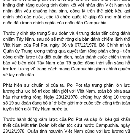
khẳng định tăng cường tình đoàn kết với nhân dân Việt Nam và
nhân dân yêu chuộng hòa bình, công lý trên thế giới; kêu gọi
chính phủ các nước, các tổ chức quốc tế giúp đỡ mọi mặt cho
cuộc đấu tranh chính nghĩa của nhân dân Campuchia.
Trước ý định tập trung 5 sư đoàn và 4 trung đoàn tiến công đánh
chiếm Tây Ninh, sau đó sẽ mở rộng địa bàn đánh chiếm lãnh thổ
Việt Nam của Pol Pot, ngày 06 và 07/12/1978, Bộ Chính trị và
Quân ủy Trung ương thông qua quyết tâm tổng phản công - tiến
công chiến lược tiêu diệt quân địch, hoàn thành cuộc chiến tranh
bảo vệ biên giới Tây Nam của Tổ quốc; đồng thời sẵn sàng hỗ
trợ lực lượng vũ trang cách mạng Campuchia giành chính quyền
về tay nhân dân.
Phát hiện sự chuẩn bị của ta, Pol Pot tập trung phần lớn lực
lượng chủ lực bố trí dọc biên giới với Việt Nam, toàn bộ phía sau
hầu như trống rỗng. Ngày 23/12/1978, chúng huy động 10 trong
số 19 sư đoàn đang bố trí ở biên giới mở cuộc tiến công trên toàn
tuyến biên giới Tây Nam nước ta.
Trước hành động xâm lược của Pol Pot và đáp lời kêu gọi khẩn
thiết của Mặt trận Đoàn kết dân tộc cứu nước Campuchia, ngày
23/12/1978, Quân tình nguyện Việt Nam cùng với lực lượng vũ