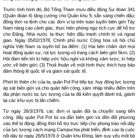
Trước tình hình đó, Bộ Tổng Tham mưu điều động Sư đoàn 341
(Quân đoàn 4) tăng cường cho Quân khu 9, sẵn sàng chiến đấu;
đồng thời ra lệnh cho các đơn vị ta trên toàn tuyến biên giới Tây
Nam nâng cao cảnh giác, thực hiện phòng ngự tích cực để hỗ trợ
cho Đảng, Nhà nước ta thực hiện đấu tranh chính trị và ngoại
giao. Ngày 05/02/1978, Chính phủ nước Cộng hòa xã hội chủ
nghĩa Việt Nam ra tuyên bố ba điểm: (1) Hai bên chấm dứt mọi
hoạt động quân sự, rút lực lượng vũ trang cách biên giới 5km; (2)
Hội đàm tiến tới kí hiệp ước hữu nghị và không xâm lược, kí hiệp
ước về biên giới; (3) Thoả thuận về một hình thức thích hợp bảo
đảm thông lệ quốc tế và giám sát quốc tế.
Phớt lờ thiện chí của ta, quân Pol Pot tiếp tục huy động lực lượng
áp sát biên giới và cho quân tiến công, xâm nhập nhiều điểm trên
địa phận nước ta; lực lượng của ta đã kiên quyết đánh trả, giành
lại các khu vực bị lấn chiếm.
Từ ngày 26/3/1978, các đơn vị quân đội ta chuyển sang tiến
công, đẩy quân Pol Pot lùi xa dần biên giới và dồn đối phương
vào thế bị động; đồng thời hỗ trợ trực tiếp cho phong trào nổi dậy
của lực lượng cách mạng Campuchia phát triển, đỉnh cao là cuộc
nổi dậy từ ngày 26/5/1978 ở Quân khu Đông, làm suy yếu một bộ