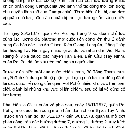
không dung thứ bất cứ sự xâm lấn nào của lực lượng khiêu
khích phản động Campuchia vào lãnh thổ ta; đồng thời tôn trọng
chủ quyền lãnh thổ của Campuchia”. Thực hiện Chỉ thị, các đơn
vị quân chủ lực, hậu cần chuẩn bị mọi lực lượng sẵn sàng chiến
đấu.
Từ ngày 25/9/1977, quân Pol Pot tập trung 9 sư đoàn chủ lực
cùng lực lượng địa phương mở cuộc tiến công lớn thứ 2 đánh
sang địa bàn các tỉnh An Giang, Kiên Giang, Long An, Đồng Tháp
lên hướng Tây Ninh, gây nhiều tội ác đối với nhân dân Việt Nam.
Riêng ở 3 xã thuộc các huyện Tân Biên, Bến Cầu (Tây Ninh),
quân Pol Pot đã tàn sát trên một nghìn người dân.
Trước diễn biến mới của cuộc chiến tranh, Bộ Tổng Tham mưu
quyết định sử dụng một bộ phận lực lượng chủ lực cơ động đánh
lui các cuộc tiến công của quân Pol Pot ở nhiều khu vực trên biên
giới, giành lại những khu vực bị lấn chiếm, sau đó lui về củng cố
lực lượng.
Phát hiện ta đã lui quân về phía sau, ngày 15/11/1977, quân Pol
Pot lại mở cuộc tiến công mới nhằm đánh chiếm thị xã Tây Ninh.
Trước tình hình đó, từ 5/12/1977 đến 5/01/1978, quân ta mở đợt
phản công trên các hướng đường 7, đường 1, đường 2, truy kích
quân Pol Pot làm thiệt hại 5 sư đoàn và thất bại kế hoạch đánh