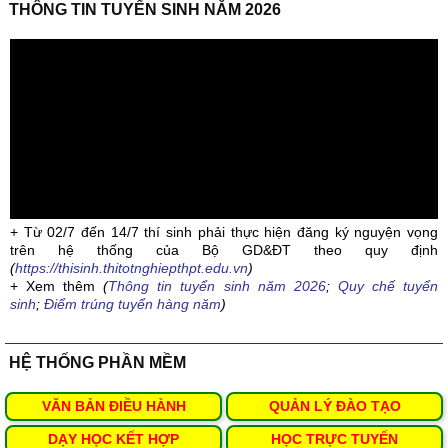
THÔNG TIN TUYỂN SINH NĂM 2026
+ Từ 02/7 đến 14/7 thí sinh phải thực hiện đăng ký nguyện vọng
trên hệ thống của Bộ GD&ĐT theo quy định
(
https://thisinh.thitotnghiepthpt.edu.vn
)
+ Xem thêm
(
Thông tin tuyển sinh năm 2026
;
Quy chế tuyển
sinh
;
Điểm trúng tuyển hàng năm
)
HỆ THỐNG PHẦN MỀM
VĂN BẢN ĐIỀU HÀNH
QUẢN LÝ ĐÀO TẠO
DẠY HỌC KẾT HỢP
HỌC TRỰC TUYẾN