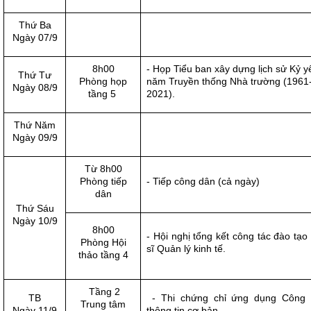
Thứ Ba
Ngày 07/9
8h00
- Họp Tiểu ban xây dựng lịch sử Kỷ y
Thứ Tư­
Phòng họp
năm Truyền thống Nhà trường (1961
Ngày 08/9
tầng 5
2021).
Thứ Năm
Ngày 09/9
Từ 8h00
Phòng tiếp
- Tiếp công dân (cả ngày)
dân
Thứ Sáu
Ngày 10/9
8h00
- Hội nghị tổng kết công tác đào tạo
Phòng Hội
sĩ Quản lý kinh tế.
thảo tầng 4
Tầng 2
TB
- Thi chứng chỉ ứng dụng Công
Trung tâm
Ngày 11/9
thông tin cơ bản.