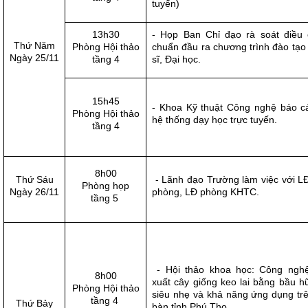
tuyến)
13h30
- Họp Ban Chỉ đạo rà soát điều 
Thứ Năm
Phòng Hội thảo
chuẩn đầu ra chương trình đào tạo
Ngày 25/11
tầng 4
sĩ, Đại học.
15h45
- Khoa Kỹ thuật Công nghệ báo c
Phòng Hội thảo
hệ thống dạy học trực tuyến.
tầng 4
8h00
Thứ Sáu
- Lãnh đạo Trường làm việc với L
Phòng họp
Ngày 26/11
phòng, LĐ phòng KHTC.
tầng 5
- Hội thảo khoa học: Công ngh
8h00
xuất cây giống keo lai bằng bầu h
Phòng Hội thảo
siêu nhẹ và khả năng ứng dụng trê
tầng 4
Thứ Bảy
bàn tỉnh Phú Thọ