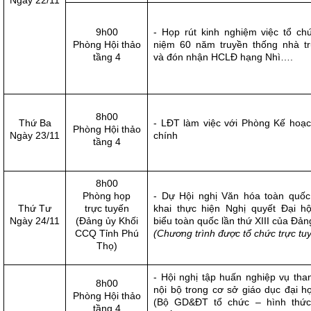
Ngày 22/11
9h00
- Họp rút kinh nghiệm việc tổ ch
Phòng Hội thảo
niệm 60 năm truyền thống nhà t
tầng 4
và đón nhận HCLĐ hạng Nhì….
8h00
Thứ Ba
- LĐT làm việc với Phòng Kế hoạc
Phòng Hội thảo
Ngày 23/11
chính
tầng 4
8h00
Phòng họp
- Dự Hội nghị Văn hóa toàn quốc 
Thứ Tư­
trực tuyến
khai thực hiện Nghị quyết Đại hộ
Ngày 24/11
(Đảng ủy Khối
biểu toàn quốc lần thứ XIII của Đản
CCQ Tỉnh Phú
(Chương trình được tổ chức trực tu
Thọ)
- Hội nghị tập huấn nghiệp vụ than
8h00
nội bộ trong cơ sở giáo dục đại h
Phòng Hội thảo
(Bộ GD&ĐT tổ chức – hình thức
tầng 4