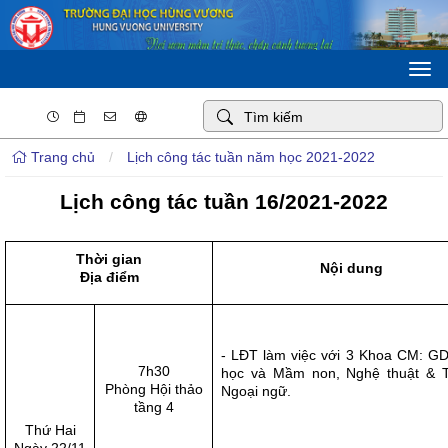
Togg
navi
Trang chủ
/
Lịch công tác tuần năm học 2021-2022
Lịch công tác tuần 16/2021-2022
Thời gian
Nội dung
Địa điểm
- LĐT làm việc với 3 Khoa CM: GD
7h30
học và Mầm non, Nghệ thuật & 
Phòng Hội thảo
Ngoại ngữ.
tầng 4
Thứ Hai