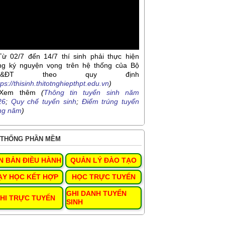
Từ 02/7 đến 14/7 thí sinh phải thực hiện
ng ký nguyện vọng trên hệ thống của Bộ
D&ĐT theo quy định
tps://thisinh.thitotnghiepthpt.edu.vn
)
Xem thêm
(
Thông tin tuyển sinh năm
26
;
Quy chế tuyển sinh
;
Điểm trúng tuyển
ng năm
)
THỐNG PHẦN MỀM
N BẢN ĐIỀU HÀNH
QUẢN LÝ ĐÀO TẠO
ẠY HỌC KẾT HỢP
HỌC TRỰC TUYẾN
GHI DANH TUYỂN
HI TRỰC TUYẾN
SINH