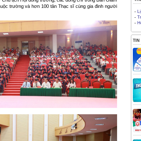
huộc trường và hơn 100 tân Thạc sĩ cùng gia đinh người
-
L
-
T
-
H
TIN