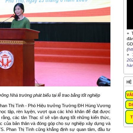
+ 
đă
G
(
ht
+ 
20
hà
HỆ 
VĂ
ng Nhà trường phát biểu tại lễ trao bằng tốt nghiệp
D
. Phan Thị Tình - Phó Hiệu trưởng Trường ĐH Hùng Vương
học tập, rèn luyện, vượt qua các khó khăn để đạt được
T
rằng, các tân Thạc sĩ sẽ vận dụng tốt những kiến thức,
ác của bản thân và đóng góp cho sự nghiệp xây dựng và
S. Phan Thị Tình cũng khẳng định sự quan tâm, đầu tư