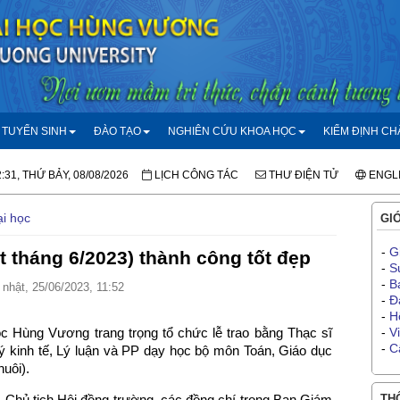
TUYỂN SINH
ĐÀO TẠO
NGHIÊN CỨU KHOA HỌC
KIỂM ĐỊNH C
:31, THỨ BẢY, 08/08/2026
LỊCH CÔNG TÁC
THƯ ĐIỆN TỬ
ENGL
ại học
GIỚ
-
G
t tháng 6/2023) thành công tốt đẹp
-
S
-
B
nhật, 25/06/2023, 11:52
-
Đ
-
H
c Hùng Vương trang trọng tổ chức lễ trao bằng Thạc sĩ
-
V
-
C
ý kinh tế, Lý luận và PP dạy học bộ môn Toán, Giáo dục
uôi).
 Chủ tịch Hội đồng trường, các đồng chí trong Ban Giám
THÔ