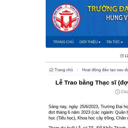
TRANG CHỦ
GIỚI THIỆU
TIN TỨC
12
Trang chủ
/
Hoạt động đào tạo sau đ
Lễ Trao bằng Thạc sĩ (đợ
Chủ 
Sáng nay, ngày 25/6/2023, Trường Đại họ
đợt tháng 6 năm 2023 (các ngành: Quản l
học (Tiểu học), Khoa học cây trồng, Chăn n
Tham dự buổi Lễ, có TS. Đỗ Khắc Thanh -