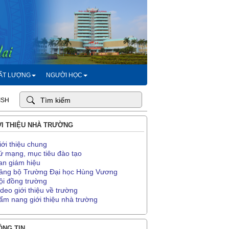
HẤT LƯỢNG
NGƯỜI HỌC
ISH
I THIỆU NHÀ TRƯỜNG
iới thiệu chung
ứ mạng, mục tiêu đào tạo
an giám hiệu
ảng bộ Trường Đại học Hùng Vương
ội đồng trường
ideo giới thiệu về trường
ẩm nang giới thiệu nhà trường
NG TIN