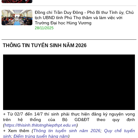
Đồng chí Trần Duy Đông - Phó Bí thư Tỉnh ủy, Chủ
tịch UBND tỉnh Phú Thọ thăm và làm việc với
Trường Đại học Hùng Vương
28/11/2025
THÔNG TIN TUYỂN SINH NĂM 2026
+ Từ 02/7 đến 14/7 thí sinh phải thực hiện đăng ký nguyện vọng
trên hệ thống của Bộ GD&ĐT theo quy định
(
https://thisinh.thitotnghiepthpt.edu.vn
)
+ Xem thêm
(
Thông tin tuyển sinh năm 2026
;
Quy chế tuyển
sinh
;
Điểm trúng tuyển hàng năm
)