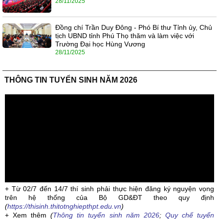
28/11/2025
Đồng chí Trần Duy Đông - Phó Bí thư Tỉnh ủy, Chủ
tịch UBND tỉnh Phú Thọ thăm và làm việc với
Trường Đại học Hùng Vương
28/11/2025
THÔNG TIN TUYỂN SINH NĂM 2026
+ Từ 02/7 đến 14/7 thí sinh phải thực hiện đăng ký nguyện vọng
trên hệ thống của Bộ GD&ĐT theo quy định
(
https://thisinh.thitotnghiepthpt.edu.vn
)
+ Xem thêm
(
Thông tin tuyển sinh năm 2026
;
Quy chế tuyển