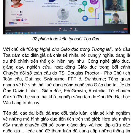
02 phiên thảo luận tại
buổi
Tọa đàm
Với chủ đề “
Công Nghệ cho Giáo dục trong Tương lai
”, mở đầu
Tọa đàm các diễn giả đã chia sẻ nhiều nội dung ý nghĩa, đang là
xu thế chính trên thế giới hiện nay như: Công nghệ giáo dục,
giảng dạy, nghiên cứu, hoạt động Giáo dục trong bối cảnh
Chuyển đổi số toàn cầu do TS. Douglas Proctor - Phó Chủ tịch
Toàn cầu, Đại học Swinburne, FPT & Swinburne; Tổng quan
nhanh về hệ sinh thái, sử dụng công nghệ vào Giáo dục tại Úc do
Ông David Linke - Giám đốc, EduGrowth, Australia; Từ chuyển
đổi số đến hệ sinh thái khởi nghiệp sáng tạo do Đại diện Đại học
Văn Lang trình bày.
Tiếp đó, các đại biểu đã trao đổi, thảo luận, chia sẻ kinh nghiệm
về những mô hình giáo dục tiên tiến trên thế giới; Hợp tác nhằm
đẩy mạnh chuyển đổi số trong giảng dạy và học tập giữa các
quốc gia … các chủ đề tham luận đã cung cấp những thông tin