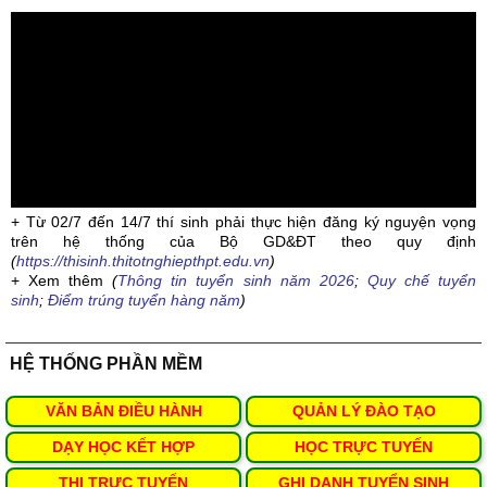
+ Từ 02/7 đến 14/7 thí sinh phải thực hiện đăng ký nguyện vọng
trên hệ thống của Bộ GD&ĐT theo quy định
(
https://thisinh.thitotnghiepthpt.edu.vn
)
+ Xem thêm
(
Thông tin tuyển sinh năm 2026
;
Quy chế tuyển
sinh
;
Điểm trúng tuyển hàng năm
)
HỆ THỐNG PHẦN MỀM
VĂN BẢN ĐIỀU HÀNH
QUẢN LÝ ĐÀO TẠO
DẠY HỌC KẾT HỢP
HỌC TRỰC TUYẾN
THI TRỰC TUYẾN
GHI DANH TUYỂN SINH