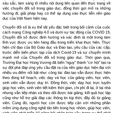
sâu sắc, làm sáng tỏ nhiều nội dung liên quan đến thực trạng về
việc chuyển đổi số trong giáo dục, đồng thời gợi mở ra những
hướng đi, giải pháp hay có thể áp dụng vào thực tiễn nền giáo
dục của Việt Nam hiện nay.
Chuyển đổi số là xu thế tất yếu đặc biệt trong bối cảnh của cuộc
cách mạng Công nghiệp 4.0 và dưới sự tác động của COVID 19,
Chuyển đổi số được định hướng và xác định là một trong tám
lĩnh vực được ưu tiên hàng đầu trong triển khai thực hiện. Thực
hiện chỉ đạo của Bộ Giáo dục và Đào tạo, yêu cầu của các cấp,
trước diễn biến phức tạp của dịch Covid-19 và sự chuyển mình
mạnh mẽ của Chuyển đổi số trong giáo dục. Thời gian qua,
Trường Đại học Hùng Vương đã biến "nguy" thành "cơ hội" tạo ra
sự đột phá đáp ứng yêu cầu đặt ra của nền giáo dục hiện đại với
nhiều ưu điểm nổi bật như: công tác đào tạo vẫn được thực hiện
theo đúng kế hoạch, việc dạy và học của giảng viên, học viên,
sinh viên vẫn được duy trì. Đồng thời, việc dạy học trực tuyến
giúp học viên, sinh viên tiết kiệm thời gian, chi phí đi lại, ở tại nhà
nhưng vẫn tiếp nhận và theo dõi được bài giảng, kết quả học tập
cũng như hỗ trợ giải đáp các thông tin kịp thời, đầy đủ từ giảng
viên. Cùng đó, người học còn được tiếp cận với những phần
mềm ứng dụng công nghệ tân tiến trong học nhóm, giúp học viên,
sinh viên phát triển kỹ năng hội nhập toàn cầu trong xu thế phát