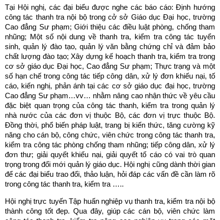
Tại Hội nghị, các đại biểu được nghe các báo cáo: Định hướng
công tác thanh tra nội bộ trong cở sở Giáo dục Đại học, trường
Cao đẳng Sư phạm; Giới thiệu các điều luật phòng, chống tham
nhũng; Một số nội dung về thanh tra, kiểm tra công tác tuyển
sinh, quản lý đào tạo, quản lý văn bằng chứng chỉ và đảm bảo
chất lượng đào tạo; Xây dựng kế hoạch thanh tra, kiểm tra trong
cơ sở giáo dục Đại học, Cao đẳng Sư phạm; Thực trạng và một
số hạn chế trong công tác tiếp công dân, xử lý đơn khiếu nại, tố
cáo, kiến nghị, phản ánh tại các cơ sở giáo dục đại học, trường
Cao đẳng Sư phạm…vv… nhằm nâng cao nhận thức về yêu cầu
đặc biệt quan trọng của công tác thanh, kiểm tra trong quản lý
nhà nước của các đơn vị thuộc Bộ, các đơn vị trực thuộc Bộ.
Đồng thời, phổ biến pháp luật, trang bị kiến thức, tăng cường kỹ
năng cho cán bộ, công chức, viên chức trong công tác thanh tra,
kiểm tra công tác phòng chống tham nhũng; tiếp công dân, xử lý
đơn thư; giải quyết khiếu nại, giải quyết tố cáo có vai trò quan
trọng trong đổi mới quản lý giáo dục. Hội nghị cũng dành thời gian
để các đại biểu trao đổi, thảo luận, hỏi đáp các vấn đề cần làm rõ
trong công tác thanh tra, kiểm tra …..
Hội nghị trực tuyến Tập huấn nghiệp vụ thanh tra, kiểm tra nội bộ
thành công tốt đẹp. Qua đây, giúp các cán bộ, viên chức làm