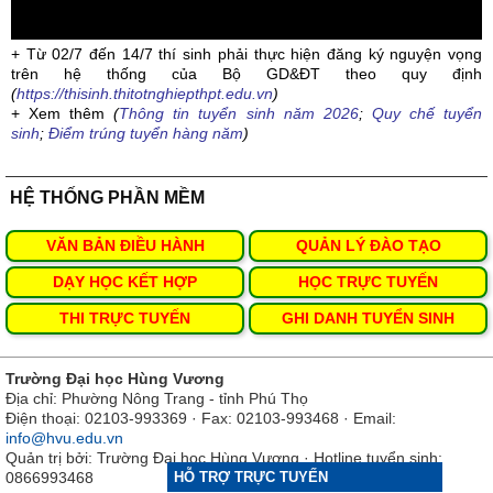
+ Từ 02/7 đến 14/7 thí sinh phải thực hiện đăng ký nguyện vọng
trên hệ thống của Bộ GD&ĐT theo quy định
(
https://thisinh.thitotnghiepthpt.edu.vn
)
+ Xem thêm
(
Thông tin tuyển sinh năm 2026
;
Quy chế tuyển
sinh
;
Điểm trúng tuyển hàng năm
)
HỆ THỐNG PHẦN MỀM
VĂN BẢN ĐIỀU HÀNH
QUẢN LÝ ĐÀO TẠO
DẠY HỌC KẾT HỢP
HỌC TRỰC TUYẾN
THI TRỰC TUYẾN
GHI DANH TUYỂN SINH
Trường Đại học Hùng Vương
Địa chỉ: Phường Nông Trang - tỉnh Phú Thọ
Điện thoại: 02103-993369 · Fax: 02103-993468 · Email:
info@hvu.edu.vn
Quản trị bởi: Trường Đại học Hùng Vương · Hotline tuyển sinh:
HỖ TRỢ TRỰC TUYẾN
0866993468