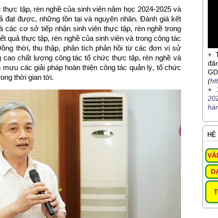
c thực tập, rèn nghề của sinh viên năm học 2024-2025 và
 đạt được, những tồn tại và nguyên nhân. Đánh giá kết
 các cơ sở tiếp nhận sinh viên thực tập, rèn nghề trong
ết quả thực tập, rèn nghề của sinh viên và trong công tác
Đồng thời, thu thập, phân tích phản hồi từ các đơn vị sử
+ 
 cao chất lượng công tác tổ chức thực tập, rèn nghề và
đă
m mưu các giải pháp hoàn thiện công tác quản lý, tổ chức
G
ong thời gian tới.
(
ht
+ 
20
hà
HỆ 
VĂ
D
T