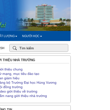
HẤT LƯỢNG
NGƯỜI HỌC
ISH
I THIỆU NHÀ TRƯỜNG
iới thiệu chung
ứ mạng, mục tiêu đào tạo
an giám hiệu
ảng bộ Trường Đại học Hùng Vương
ội đồng trường
ideo giới thiệu về trường
ẩm nang giới thiệu nhà trường
NG TIN