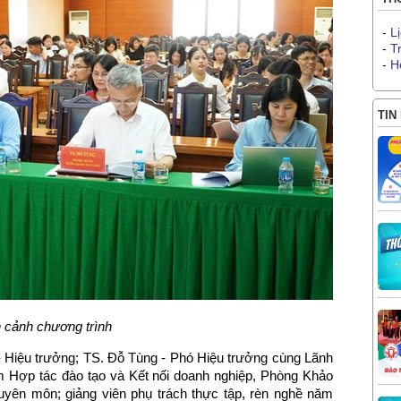
-
L
-
T
-
H
TIN
 cảnh chương trình
 Hiệu trưởng; TS. Đỗ Tùng - Phó Hiệu trưởng cùng Lãnh
m Hợp tác đào tạo và Kết nối doanh nghiệp, Phòng Khảo
uyên môn; giảng viên phụ trách thực tập, rèn nghề năm