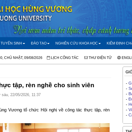
TUYỂN SINH
ĐÀO TẠO
NGHIÊN CỨU KHOA HỌC
KIỂM ĐỊNH C
00, CHỦ NHẬT, 09/08/2026
LỊCH CÔNG TÁC
THƯ ĐIỆN TỬ
ENGL
GIỚ
-
G
thực tập, rèn nghề cho sinh viên
-
S
-
B
sáu, 22/05/2026, 11:37
-
Đ
-
H
ng Vương tổ chức Hội nghị về công tác thực tập, rèn
-
V
-
C
THÔ