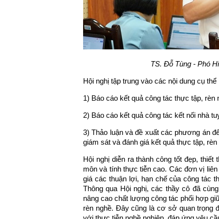
TS. Đỗ Tùng - Phó Hi
Hội nghị tập trung vào các nội dung cụ thể
1) Báo cáo kết quả công tác thực tập, rèn
2) Báo cáo kết quả công tác kết nối nhà tu
3) Thảo luận và đề xuất các phương án để 
giám sát và đánh giá kết quả thực tập, rè
Hội nghị diễn ra thành công tốt đẹp, thiết
môn và tính thực tiễn cao. Các đơn vị liê
giá các thuận lợi, hạn chế của công tác t
Thông qua Hội nghị, các thầy cô đã cùng 
nâng cao chất lượng công tác phối hợp giữ
rèn nghề. Đây cũng là cơ sở quan trọng để
với thực tiễn nghề nghiệp, đáp ứng yêu cầ