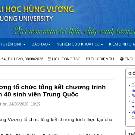
TUYỂN SINH
ĐÀO TẠO
NGHIÊN CỨU KHOA HỌC
KIỂM ĐỊNH C
:54, THỨ BẢY, 08/08/2026
LỊCH CÔNG TÁC
THƯ ĐIỆN TỬ
ENGL
GIỚ
-
G
ng tổ chức tổng kết chương trình
-
S
n 40 sinh viên Trung Quốc
-
B
-
Đ
 tư, 24/06/2026, 10:29
-
H
-
V
-
C
ng Vương tổ chức tổng kết chương trình thực tập cho
THÔ