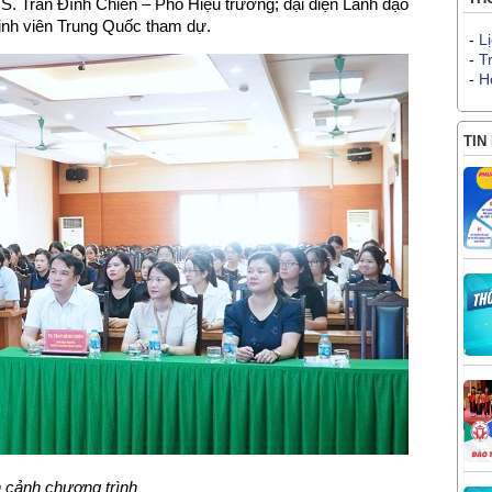
. Trần Đình Chiến – Phó Hiệu trưởng; đại diện Lãnh đạo
inh viên Trung Quốc tham dự.
-
L
-
T
-
H
TIN
 cảnh chương trình