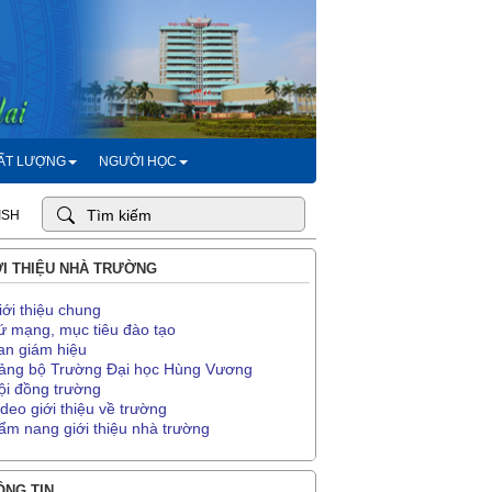
HẤT LƯỢNG
NGƯỜI HỌC
ISH
I THIỆU NHÀ TRƯỜNG
iới thiệu chung
ứ mạng, mục tiêu đào tạo
an giám hiệu
ảng bộ Trường Đại học Hùng Vương
ội đồng trường
ideo giới thiệu về trường
ẩm nang giới thiệu nhà trường
NG TIN