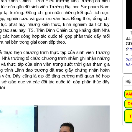
. Trần Đình Chiến – Phó Hiệu trưởng Nhà trường đã biểu
êm túc của gần 40 sinh viên Trường Đại học Sư phạm Nam
ập tại trường. Đồng chí ghi nhận những kết quả tích cực
ập, nghiên cứu và giao lưu văn hóa. Đồng thời, đồng chí
tục phát huy những kiến thức, kinh nghiệm đã tích lũy
g tác sau này. TS. Trần Đình Chiến cũng khẳng định Nhà
+ 
g các hoạt động hợp tác quốc tế, góp phần thúc đẩy mối
đă
a hai bên trong giai đoạn tiếp theo.
G
(
ht
ả thực hiện chương trình thực tập của sinh viên Trường
+ 
 Nhà trường tổ chức chương trình nhằm ghi nhận những
20
và thực tập của sinh viên trong suốt thời gian tham gia
hà
ơng trình Lãnh đạo trường đã trao giấy chứng nhận hoàn
h viên. Đây cũng là dịp để tăng cường mối quan hệ hợp
 sở giáo dục và các đối tác quốc tế, góp phần thúc đẩy
HỆ 
tới.
VĂ
D
T