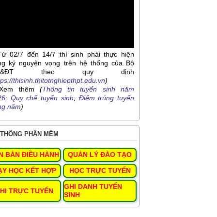
Từ 02/7 đến 14/7 thí sinh phải thực hiện
ng ký nguyện vọng trên hệ thống của Bộ
D&ĐT theo quy định
tps://thisinh.thitotnghiepthpt.edu.vn
)
Xem thêm
(
Thông tin tuyển sinh năm
26
;
Quy chế tuyển sinh
;
Điểm trúng tuyển
ng năm
)
THỐNG PHẦN MỀM
N BẢN ĐIỀU HÀNH
QUẢN LÝ ĐÀO TẠO
ẠY HỌC KẾT HỢP
HỌC TRỰC TUYẾN
GHI DANH TUYỂN
HI TRỰC TUYẾN
SINH