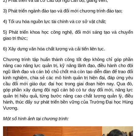
2) Phát triển và tái cơ cấu đội ngũ cán bộ, giảng viên;
3) Phát triển ngành đào tạo và đổi mới chương trình đào tạo;
4) Tối ưu hóa nguồn lực tài chính và cơ sở vật chất;
5) Phát triển khoa học công nghệ, đổi mới sáng tạo và chuyển
giao tri thức;
6) Xây dựng văn hóa chất lượng và cải tiến liên tục.
Chương trình tập huấn thành công tốt đẹp không chỉ góp phần
nâng cao năng lực quản trị, kỹ năng lãnh đạo, điều hành cho đội
ngũ lãnh đạo và cán bộ chủ chốt mà còn tạo diễn đàn để trao đổi
kinh nghiệm, chia sẻ các mô hình quản trị hiện đại, đáp ứng yêu
cầu đổi mới giáo dục đại học trong giai đoạn hiện nay. Qua đó,
góp phần xây dựng đội ngũ cán bộ có tư duy đổi mới, năng lực
quản trị hiệu quả, từng bước nâng cao chất lượng quản lý, điều
hành, thúc đẩy sự phát triển bền vững của Trường Đại học Hùng
Vương.
Một số hình ảnh tại chương trình: