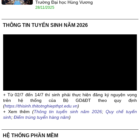
Trường Đại học Hùng Vương
28/11/2025
THÔNG TIN TUYỂN SINH NĂM 2026
+ Từ 02/7 đến 14/7 thí sinh phải thực hiện đăng ký nguyện vọng
trên hệ thống của Bộ GD&ĐT theo quy định
(
https://thisinh.thitotnghiepthpt.edu.vn
)
+ Xem thêm
(
Thông tin tuyển sinh năm 2026
;
Quy chế tuyển
sinh
;
Điểm trúng tuyển hàng năm
)
HỆ THỐNG PHẦN MỀM