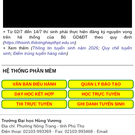
+ Từ 02/7 đến 14/7 thí sinh phải thực hiện đăng ký nguyện vọng
trên hệ thống của Bộ GD&ĐT theo quy định
(
https://thisinh.thitotnghiepthpt.edu.vn
)
+ Xem thêm
(
Thông tin tuyển sinh năm 2026
;
Quy chế tuyển
sinh
;
Điểm trúng tuyển hàng năm
)
HỆ THỐNG PHẦN MỀM
VĂN BẢN ĐIỀU HÀNH
QUẢN LÝ ĐÀO TẠO
DẠY HỌC KẾT HỢP
HỌC TRỰC TUYẾN
THI TRỰC TUYẾN
GHI DANH TUYỂN SINH
Trường Đại học Hùng Vương
Địa chỉ: Phường Nông Trang - tỉnh Phú Thọ
Điện thoại: 02103-993369 · Fax: 02103-993468 · Email: