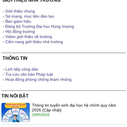
GIỚI THIỆU NHÀ TRƯỜNG
-
Giới thiệu chung
-
Sứ mạng, mục tiêu đào tạo
-
Ban giám hiệu
-
Đảng bộ Trường Đại học Hùng Vương
-
Hội đồng trường
-
Video giới thiệu về trường
-
Cẩm nang giới thiệu nhà trường
THÔNG TIN
-
Lịch tiếp công dân
-
Tra cứu văn bản Pháp luật
-
Hoạt động phòng chống tham nhũng.
TIN NỔI BẬT
Thông tin tuyển sinh đại học hệ chính quy năm
2026 (Cập nhật)
29/05/2026