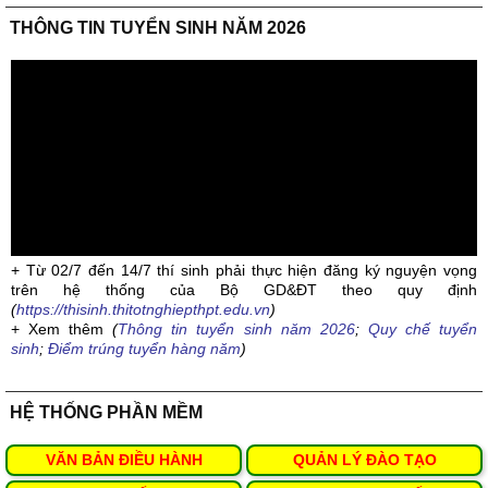
THÔNG TIN TUYỂN SINH NĂM 2026
+ Từ 02/7 đến 14/7 thí sinh phải thực hiện đăng ký nguyện vọng
trên hệ thống của Bộ GD&ĐT theo quy định
(
https://thisinh.thitotnghiepthpt.edu.vn
)
+ Xem thêm
(
Thông tin tuyển sinh năm 2026
;
Quy chế tuyển
sinh
;
Điểm trúng tuyển hàng năm
)
HỆ THỐNG PHẦN MỀM
VĂN BẢN ĐIỀU HÀNH
QUẢN LÝ ĐÀO TẠO