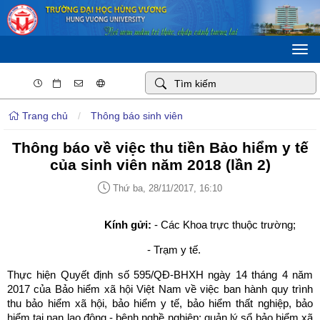
Togg
navi
Trang chủ
/
Thông báo sinh viên
Thông báo về việc thu tiền Bảo hiểm y tế
của sinh viên năm 2018 (lần 2)
Thứ ba, 28/11/2017, 16:10
Kính gửi:
- Các Khoa trực thuộc trường;
- Trạm y tế.
Thực hiện Quyết định số 595/QĐ-BHXH ngày 14 tháng 4 năm
2017 của Bảo hiểm xã hội Việt Nam về việc ban hành quy trình
thu bảo hiểm xã hội, bảo hiểm y tế, bảo hiểm thất nghiệp, bảo
hiểm tai nạn lao động - bệnh nghề nghiệp; quản lý sổ bảo hiểm xã