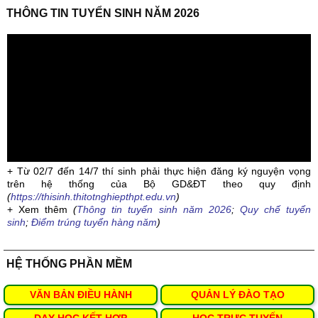
THÔNG TIN TUYỂN SINH NĂM 2026
+ Từ 02/7 đến 14/7 thí sinh phải thực hiện đăng ký nguyện vọng
trên hệ thống của Bộ GD&ĐT theo quy định
(
https://thisinh.thitotnghiepthpt.edu.vn
)
+ Xem thêm
(
Thông tin tuyển sinh năm 2026
;
Quy chế tuyển
sinh
;
Điểm trúng tuyển hàng năm
)
HỆ THỐNG PHẦN MỀM
VĂN BẢN ĐIỀU HÀNH
QUẢN LÝ ĐÀO TẠO