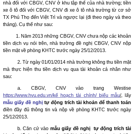
nhà đối với CBGV, CNV ở khu tập thể của nhà trường; tiền
xe ô tô đối với CBGV, CNV đi xe ô tô nhà trường từ cơ sở
TX Phú Thọ đến Việt Trì và ngược lại (đi theo ngày và theo
tháng). Cụ thể như sau:
1. Năm 2013 những CBGV, CNV chưa nộp các khoản
tiền dịch vụ nói trên, nhà trường đề nghị CBGV, CNV nộp
tiền mặt về phòng KHTC trước ngày 25/12/2013.
2. Từ ngày 01/01/2014 nhà trường không thu tiền mặt
mà thực hiện thu tiền dịch vụ qua tài khoản cá nhân như
sau:
a. CBGV, CNV vào trang Westise
https://www.hvu.edu.vn/kế hoạch tài chính/ biểu mẫu
/
, lấy
mẫu giấy đề nghị
t
ự động trích tài khoản để thanh toán
điền đầy đủ thông tin và nộp về phòng KHTC trước ngày
25/12/2013.
b. Căn cứ vào
mẫu giấy đề nghị
t
ự động trích tài