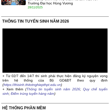
Trường Đại học Hùng Vương
28/11/2025
THÔNG TIN TUYỂN SINH NĂM 2026
+ Từ 02/7 đến 14/7 thí sinh phải thực hiện đăng ký nguyện vọng
trên hệ thống của Bộ GD&ĐT theo quy định
(
https://thisinh.thitotnghiepthpt.edu.vn
)
+ Xem thêm
(
Thông tin tuyển sinh năm 2026
;
Quy chế tuyển
sinh
;
Điểm trúng tuyển hàng năm
)
HỆ THỐNG PHẦN MỀM