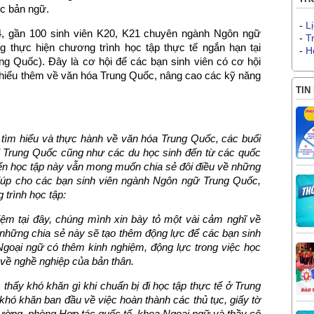
ớc bản ngữ.
-
L
4, gần 100 sinh viên K20, K21 chuyên ngành Ngôn ngữ
-
T
thực hiện chương trình học tập thực tế ngắn hạn tại
-
H
 Quốc). Đây là cơ hội để các bạn sinh viên có cơ hội
 và hiểu thêm về văn hóa Trung Quốc, nâng cao các kỹ năng
TIN
,
tìm hiểu và thực hành về văn hóa Trung Quốc, các buổi
ời Trung Quốc cũng như các du học sinh đến từ các quốc
yến học tập này vẫn mong muốn chia sẻ đôi điều về những
iúp cho các bạn sinh viên ngành Ngôn ngữ Trung Quốc,
 trình học tập
:
iệm tại đây, chúng mình xin bày tỏ một vài cảm nghĩ về
 những chia sẻ này sẽ tạo thêm động lực để các bạn sinh
goại ngữ có thêm kinh nghiệm, động lực trong việc học
 về nghề nghiệp của bản thân.
thấy khó khăn gì khi chuẩn bị đi học
tập thực tế
ở Trung
hó khăn ban đầu về việc hoàn thành các thủ tục, giấy tờ
rường, phòng Hợp tác quốc tế, khoa Ngoại ngữ và thầy cô