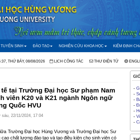
TUYỂN SINH
ĐÀO TẠO
NGHIÊN CỨU KHOA HỌC
KIỂM ĐỊNH C
:37, THỨ BẢY, 08/08/2026
LỊCH CÔNG TÁC
THƯ ĐIỆN TỬ
ENGL
GIỚ
-
G
 tế tại Trường Đại học Sư phạm Nam
-
S
nh viên K20 và K21 ngành Ngôn ngữ
-
B
ng Quốc HVU
-
Đ
-
H
sáu, 22/11/2024, 17:04
-
V
-
C
 giữa Trường Đại học Hùng Vương và Trường Đại học Sư
o chất lượng đào tạo và tạo điều kiện cho sinh viên có
THÔ