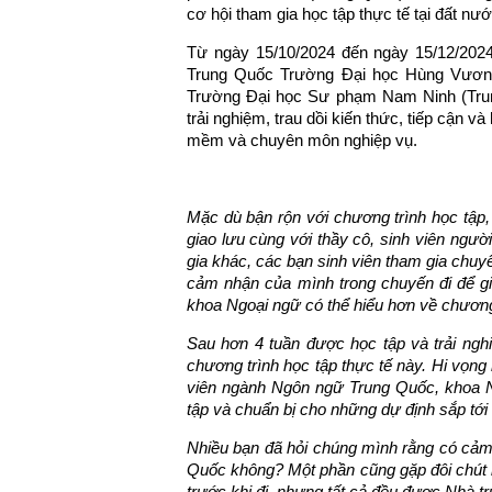
cơ hội tham gia học tập thực tế tại đất nư
Từ ngày 15/10/2024 đến ngày 15/12/202
Trung Quốc Trường Đại học Hùng Vương 
Trường Đại học Sư phạm Nam Ninh (Trung
trải nghiệm, trau dồi kiến thức, tiếp cận
mềm và chuyên môn nghiệp vụ.
Mặc dù bận rộn với
chương trình
học tập
giao lưu cùng với thầy cô, sinh viên ngư
gia khác
, các bạn sinh viên tham gia chu
cảm nhận của mình trong chuyến đi để g
khoa Ngoại ngữ có thể hiểu hơn về chương
Sau hơn 4 tuần được học tập và trải ngh
chương trình học tập thực tế này. Hi vọng
viên ngành Ngôn ngữ Trung Quốc, khoa N
tập và chuẩn bị cho những dự định sắp tới
Nhiều bạn đã hỏi chúng mình rằng có cảm 
Quốc không? Một phần cũng gặp đôi chút k
trước khi đi, nhưng tất cả đều được Nhà t