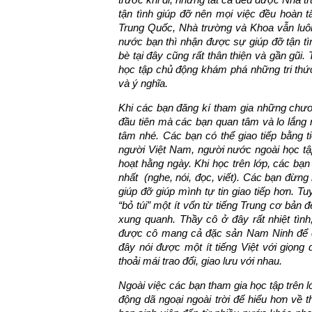
tận tình giúp đỡ nên mọi việc đều hoàn t
Trung Quốc, Nhà trường và Khoa vẫn luôn t
nước bạn thì nhận được sự giúp đỡ tận tì
bè tại đây cũng rất thân thiện và gần gũi
học tập chủ động khám phá những tri thức
và ý nghĩa.
Khi các bạn đăng kí tham gia những chươn
đầu tiên mà các bạn quan tâm và lo lắng 
tâm nhé. Các bạn có thể giao tiếp bằng 
người Việt Nam, người nước ngoài học tập
hoạt hằng ngày. Khi học trên lớp, các bạ
nhất
(
nghe, nói, đọc, viết
)
. Các bạn đừng n
giúp đỡ giúp mình tự tin giao tiếp hơn. T
“bỏ túi” một ít vốn từ tiếng Trung cơ bản đ
xung quanh.
Thầy cô ở đây rất nhiệt tình
được cô mang cả đặc sản Nam Ninh để c
đây nói được một ít tiếng Việt với giọ
thoải mái trao đổi, giao lưu với nhau.
Ngoài việc các bạn tham gia học tập trên 
động dã ngoại ngoài trời để hiểu hơn về 