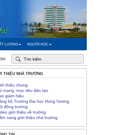
HẤT LƯỢNG
NGƯỜI HỌC
ISH
I THIỆU NHÀ TRƯỜNG
iới thiệu chung
ứ mạng, mục tiêu đào tạo
an giám hiệu
ảng bộ Trường Đại học Hùng Vương
ội đồng trường
ideo giới thiệu về trường
ẩm nang giới thiệu nhà trường
NG TIN