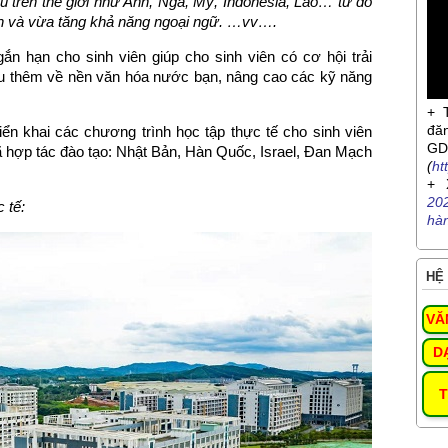
u trên thế giới như Anh, Nga, Mỹ, Indonesia, Lào… từ đó
ạn
và
vừa tăng khả năng ngoại ngữ.
…vv….
ắn hạn cho sinh viên giúp cho sinh viên có cơ hội trải
hiểu thêm về nền văn hóa nước bạn, nâng cao các kỹ năng
+ 
đă
triển khai các chương trình học tập thực tế cho sinh viên
G
 hợp tác đào tạo: Nhật Bản, Hàn Quốc, Israel, Đan Mạch
(
ht
+ 
20
 tế:
hà
HỆ 
VĂ
D
T