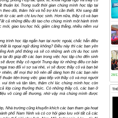
ất
thuận lợi
. Trong suốt thời gian chúng mình học tập tại
heo dõi, thăm hỏi và hỗ trợ khi cần thiết. Khi sang đất
nh từ các anh chị lưu học sinh. Hơn nữa, thầy cô và bạn
. Tất cả những điều đó tạo cho chúng mình một hành trình
 mới, giao lưu học hỏi, giảm căng thẳng, nhiều niềm vui
g trình học tập ngắn hạn tại nước ngoài, chắc hẳn điều
nhất là ngoại ngữ đúng không? Điều này thì các bạn yên
tiếng Anh phổ thông và sẽ có những anh chị du học sinh
 tại đó giúp đỡ các bạn trong việc học tập cho đến sinh
n sẽ được thầy cô người Trung dạy từ những điều cơ bản
gại trao đổi vì sợ sai nhé, vì sẽ được thầy cô và bạn bè
uy nhiên, để mọi thứ trở nên dễ dàng hơn thì các bạn nên
28/1
ể thuận tiện trong việc giao tiếp với thầy cô và mọi người
, vui tính và tận tâm, thậm chí lúc chúng mình học còn
ả lớp cùng thưởng thức. Có những thầy cô, các bạn ở
THÔ
ng điệu vô cùng dễ thương, nhờ vậy mà chúng mình được
lớp, Nhà trường cũng khuyến khích các bạn tham gia hoạt
thành phố Nam Ninh và có cơ hội giao lưu với tất cả các