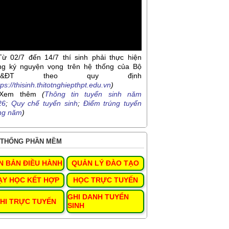
Từ 02/7 đến 14/7 thí sinh phải thực hiện
ng ký nguyện vọng trên hệ thống của Bộ
D&ĐT theo quy định
tps://thisinh.thitotnghiepthpt.edu.vn
)
Xem thêm
(
Thông tin tuyển sinh năm
26
;
Quy chế tuyển sinh
;
Điểm trúng tuyển
ng năm
)
THỐNG PHẦN MỀM
N BẢN ĐIỀU HÀNH
QUẢN LÝ ĐÀO TẠO
ẠY HỌC KẾT HỢP
HỌC TRỰC TUYẾN
GHI DANH TUYỂN
HI TRỰC TUYẾN
SINH