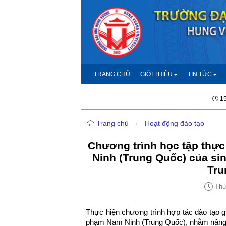
TRANG CHỦ
GIỚI THIỆU
TIN TỨC
15
Trang chủ
/
Hoạt động đào tạo
Chương trình học tập thực
Ninh (Trung Quốc) của si
Tru
Thứ 
Thực hiện chương trình hợp tác đào tạo
phạm Nam Ninh (Trung Quốc), nhằm nâng ca