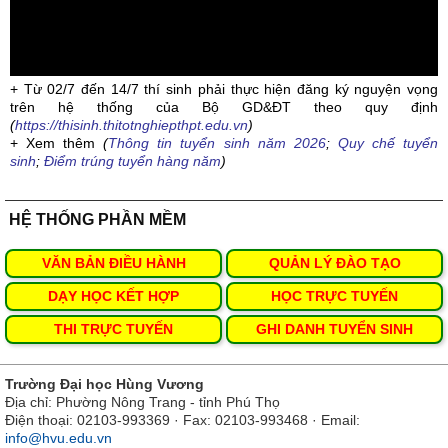
+ Từ 02/7 đến 14/7 thí sinh phải thực hiện đăng ký nguyện vọng
trên hệ thống của Bộ GD&ĐT theo quy định
(
https://thisinh.thitotnghiepthpt.edu.vn
)
+ Xem thêm
(
Thông tin tuyển sinh năm 2026
;
Quy chế tuyển
sinh
;
Điểm trúng tuyển hàng năm
)
HỆ THỐNG PHẦN MỀM
VĂN BẢN ĐIỀU HÀNH
QUẢN LÝ ĐÀO TẠO
DẠY HỌC KẾT HỢP
HỌC TRỰC TUYẾN
THI TRỰC TUYẾN
GHI DANH TUYỂN SINH
Trường Đại học Hùng Vương
Địa chỉ: Phường Nông Trang - tỉnh Phú Thọ
Điện thoại: 02103-993369 · Fax: 02103-993468 · Email:
info@hvu.edu.vn