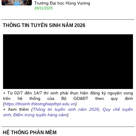
Trường Đại học Hùng Vương
28/11/2025
THÔNG TIN TUYỂN SINH NĂM 2026
+ Từ 02/7 đến 14/7 thí sinh phải thực hiện đăng ký nguyện vọng
trên hệ thống của Bộ GD&ĐT theo quy định
(
https://thisinh.thitotnghiepthpt.edu.vn
)
+ Xem thêm
(
Thông tin tuyển sinh năm 2026
;
Quy chế tuyển
sinh
;
Điểm trúng tuyển hàng năm
)
HỆ THỐNG PHẦN MỀM