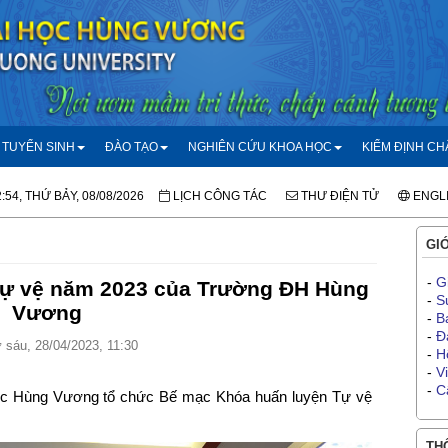
TUYỂN SINH
ĐÀO TẠO
NGHIÊN CỨU KHOA HỌC
KIỂM ĐỊNH C
:54, THỨ BẢY, 08/08/2026
LỊCH CÔNG TÁC
THƯ ĐIỆN TỬ
ENGL
GIỚ
-
G
Tự vệ năm 2023 của Trường ĐH Hùng
-
S
Vương
-
B
-
Đ
sáu, 28/04/2023, 11:30
-
H
-
V
-
C
học Hùng Vương tổ chức Bế mạc Khóa huấn luyện Tự vệ
THÔ