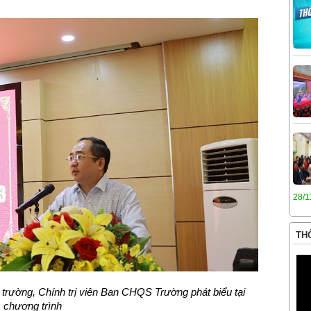
28/1
THÔ
g trường, Chính trị viên Ban CHQS Trường
phát biểu tạ
i
ch
ương trình