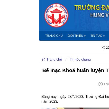
TRANG CHỦ
GIỚI THIỆU
TIN TỨC
22
Trang chủ
/
Tin tức chung
Bế mạc Khoá huấn luyện 
Thứ 
Sáng nay, ngày 28/4/2023, Trường Đại 
năm 2023
.