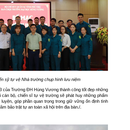
ến sỹ tự vệ Nhà trường chụ
p h
ình lưu niệm
23 của Trường ĐH Hùng Vương thành công tốt đẹp những
i cán bộ, chiến sĩ tự vệ trường sẽ phát huy những phẩm
n luyện, góp phần quan trọng trong giữ vững ổn định tình
ảm bảo trật tự an toàn xã hội trên địa bàn./.