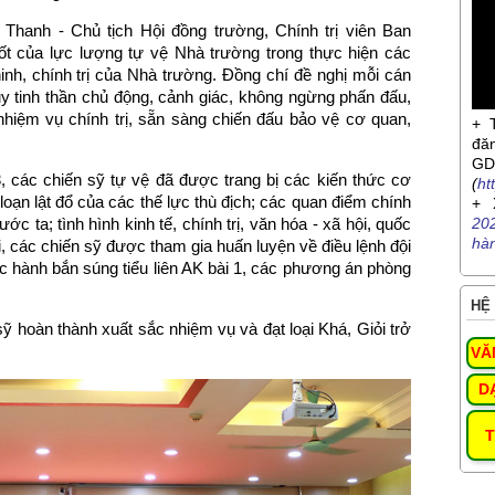
 Thanh - Chủ tịch Hội đồng trường, Chính trị viên Ban
t của lực lượng tự vệ Nhà trường trong thực hiện các
inh, chính trị của Nhà trường. Đồng chí đề nghị mỗi cán
uy tinh thần chủ động, cảnh giác, không ngừng phấn đấu,
nhiệm vụ chính trị, sẵn sàng chiến đấu bảo vệ cơ quan,
+ 
đă
G
 các chiến sỹ tự vệ đã được trang bị các kiến thức cơ
(
ht
loạn lật đổ của các thế lực thù địch; các quan điểm chính
+ 
c ta; tình hình kinh tế, chính trị, văn hóa - xã hội, quốc
20
hà
, các chiến sỹ được tham gia huấn luyện về điều lệnh đội
ực hành bắn súng tiểu liên AK bài 1, các phương án phòng
HỆ 
ỹ hoàn thành xuất sắc nhiệm vụ và đạt loại Khá, Giỏi trở
VĂ
D
T