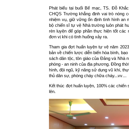
Phát biểu tại buổi Bế mạc, TS. Đỗ Khắc
CHQS Trường khẳng định vai trò nòng cố
nhiệm vụ, giữ vững ổn định tình hình an n
bộ chiến sĩ tự vệ Nhà trường luôn phát h
rèn luyện để góp phần thực hiện tốt các 
đơn vị khi có tình huống xảy ra.
Tham gia đợt huấn luyện tự vệ năm 2023,
bản về chiến lược diễn biến hòa bình, bạo 
sách dân tộc, tôn giáo của Đảng và Nhà nướ
phòng - an ninh của địa phương. Đồng thời
hình, đội ngũ, kỹ năng sử dụng vũ khí, th
thủ dân sự, phòng cháy chữa cháy...vv…
Kết thúc đợt huấn luyện, 100% các chiến s
lên.