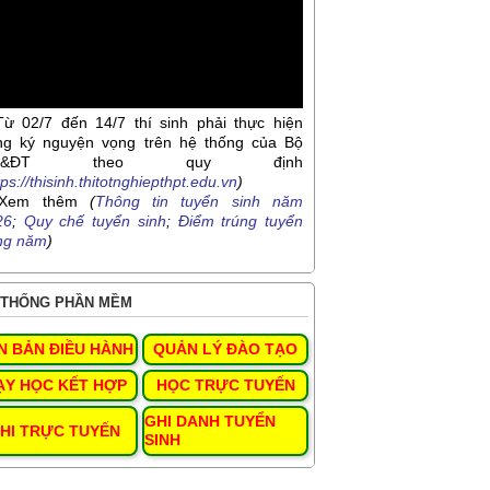
Từ 02/7 đến 14/7 thí sinh phải thực hiện
ng ký nguyện vọng trên hệ thống của Bộ
D&ĐT theo quy định
tps://thisinh.thitotnghiepthpt.edu.vn
)
Xem thêm
(
Thông tin tuyển sinh năm
26
;
Quy chế tuyển sinh
;
Điểm trúng tuyển
ng năm
)
THỐNG PHẦN MỀM
N BẢN ĐIỀU HÀNH
QUẢN LÝ ĐÀO TẠO
ẠY HỌC KẾT HỢP
HỌC TRỰC TUYẾN
GHI DANH TUYỂN
HI TRỰC TUYẾN
SINH