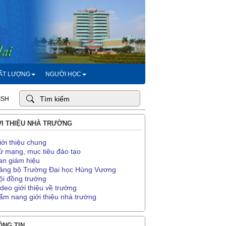
HẤT LƯỢNG
NGƯỜI HỌC
ISH
I THIỆU NHÀ TRƯỜNG
iới thiệu chung
ứ mạng, mục tiêu đào tạo
an giám hiệu
ảng bộ Trường Đại học Hùng Vương
ội đồng trường
ideo giới thiệu về trường
ẩm nang giới thiệu nhà trường
NG TIN