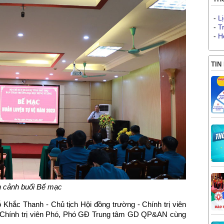
-
L
-
T
-
H
TIN
 cảnh buổi Bế mạc
hắc Thanh - Chủ tịch Hội đồng trường - Chính trị viên
Chính trị viên Phó, Phó GĐ Trung tâm GD QP&AN cùng