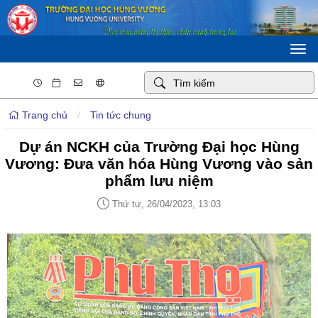
Togg
navi
Trang chủ
/
Tin tức chung
Dự án NCKH của Trường Đại học Hùng
Vương: Đưa văn hóa Hùng Vương vào sản
phẩm lưu niệm
Thứ tư, 26/04/2023, 13:03