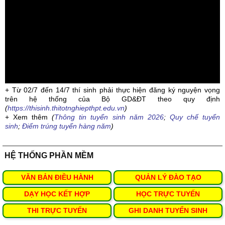
+ Từ 02/7 đến 14/7 thí sinh phải thực hiện đăng ký nguyện vọng
trên hệ thống của Bộ GD&ĐT theo quy định
(
https://thisinh.thitotnghiepthpt.edu.vn
)
+ Xem thêm
(
Thông tin tuyển sinh năm 2026
;
Quy chế tuyển
sinh
;
Điểm trúng tuyển hàng năm
)
HỆ THỐNG PHẦN MỀM
VĂN BẢN ĐIỀU HÀNH
QUẢN LÝ ĐÀO TẠO
DẠY HỌC KẾT HỢP
HỌC TRỰC TUYẾN
THI TRỰC TUYẾN
GHI DANH TUYỂN SINH