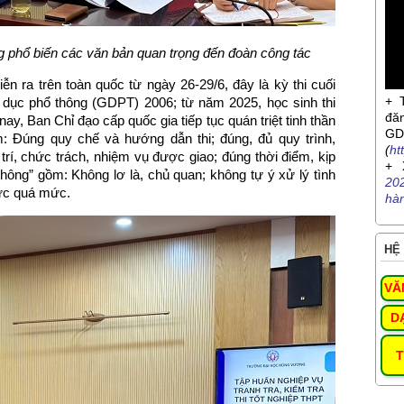
 phổ biến các văn bản quan trọng đến đoàn công tác
n ra trên toàn quốc từ ngày 26-29/6, đây là kỳ thi cuối
+ 
 dục phổ thông (GDPT) 2006; từ năm 2025, học sinh thi
đă
 Ban Chỉ đạo cấp quốc gia tiếp tục quán triệt tinh thần
G
m: Đúng quy chế và hướng dẫn thi; đúng, đủ quy trình,
(
ht
rí, chức trách, nhiệm vụ được giao; đúng thời điểm, kịp
+ 
không” gồm: Không lơ là, chủ quan; không tự ý xử lý tình
20
lực quá mức.
hà
HỆ 
VĂ
D
T