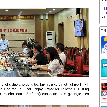
-
L
-
T
-
H
TIN
 bị chu đáo cho công tác kiểm tra kỳ thi tốt nghiệp THPT
 và Đào tạo Lai Châu. Ngày 17/6/2024 Trường ĐH Hùng
tra cho toàn thể cán bộ của đoàn tham gia thực hiện