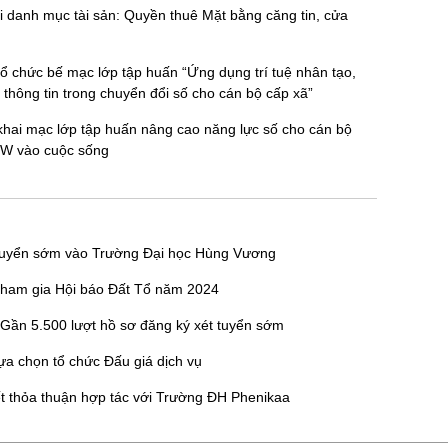
i danh mục tài sản: Quyền thuê Mặt bằng căng tin, cửa
 chức bế mạc lớp tập huấn “Ứng dụng trí tuệ nhân tạo,
thông tin trong chuyển đổi số cho cán bộ cấp xã”
hai mạc lớp tập huấn nâng cao năng lực số cho cán bộ
TW vào cuộc sống
t tuyển sớm vào Trường Đại học Hùng Vương
ham gia Hội báo Đất Tổ năm 2024
Gần 5.500 lượt hồ sơ đăng ký xét tuyển sớm
ựa chọn tổ chức Đấu giá dịch vụ
 thỏa thuận hợp tác với Trường ĐH Phenikaa