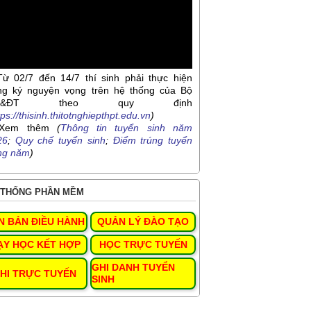
Từ 02/7 đến 14/7 thí sinh phải thực hiện
ng ký nguyện vọng trên hệ thống của Bộ
D&ĐT theo quy định
tps://thisinh.thitotnghiepthpt.edu.vn
)
Xem thêm
(
Thông tin tuyển sinh năm
26
;
Quy chế tuyển sinh
;
Điểm trúng tuyển
ng năm
)
THỐNG PHẦN MỀM
N BẢN ĐIỀU HÀNH
QUẢN LÝ ĐÀO TẠO
ẠY HỌC KẾT HỢP
HỌC TRỰC TUYẾN
GHI DANH TUYỂN
HI TRỰC TUYẾN
SINH