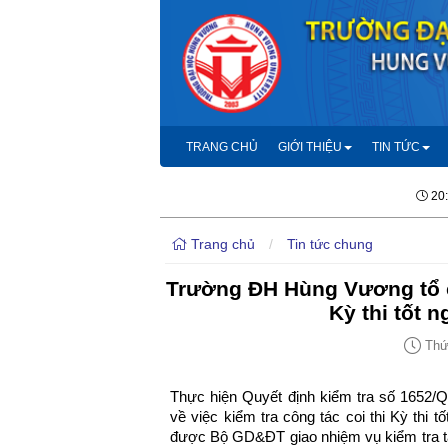
TRANG CHỦ
GIỚI THIỆU
TIN TỨC
20
Trang chủ
/
Tin tức chung
Trường ĐH Hùng Vương tổ c
Kỳ thi tốt 
Thứ 
Thực hiện Quyết định kiểm tra số 1652
về việc kiểm tra công tác coi thi Kỳ th
được Bộ GD&ĐT giao nhiệm vụ kiểm tra tạ