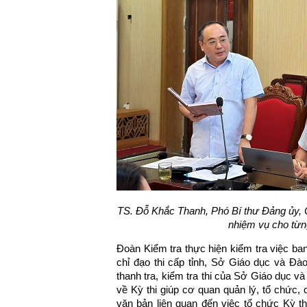
TS. Đỗ Khắc Thanh, Phó Bí thư Đảng ủy, Ch
nhiệm vụ cho từng
Đoàn Kiểm tra thực hiện kiểm tra việc ban
chỉ đạo thi cấp tỉnh, Sở Giáo dục và Đào
thanh tra, kiểm tra thi của Sở Giáo dục v
về Kỳ thi giúp cơ quan quản lý, tổ chức, 
văn bản liên quan đến việc tổ chức Kỳ t