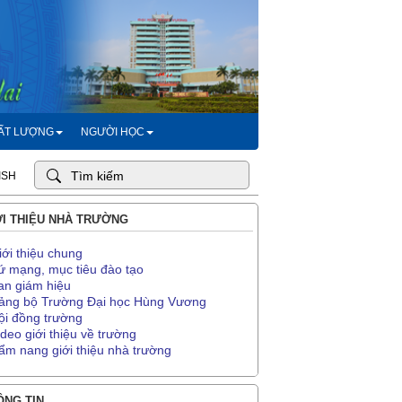
HẤT LƯỢNG
NGƯỜI HỌC
ISH
I THIỆU NHÀ TRƯỜNG
iới thiệu chung
ứ mạng, mục tiêu đào tạo
an giám hiệu
ảng bộ Trường Đại học Hùng Vương
ội đồng trường
ideo giới thiệu về trường
ẩm nang giới thiệu nhà trường
NG TIN