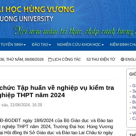
TUYỂN SINH
ĐÀO TẠO
NGHIÊN CỨU KHOA HỌC
KIỂM ĐỊNH C
:36, THỨ NĂM, 06/08/2026
LỊCH CÔNG TÁC
THƯ ĐIỆN TỬ
ENGL
GIỚ
-
G
hức Tập huấn về nghiệp vụ kiểm tra
-
S
nghiệp THPT năm 2024
-
B
-
Đ
sáu, 21/06/2024, 16:29
-
H
-
V
-
C
/QĐ-BGDĐT ngày 18/6/2024 của Bộ Giáo dục và Đào tạo
i tốt nghiệp THPT năm 2024, Trường Đại học Hùng Vương
i Hội đồng thi Sở Giáo dục và Đào tạo Lai Châu từ ngày
THÔ