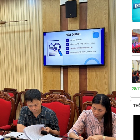
28/1
THÔ