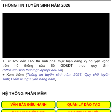
THÔNG TIN TUYỂN SINH NĂM 2026
+ Từ 02/7 đến 14/7 thí sinh phải thực hiện đăng ký nguyện vọng
trên hệ thống của Bộ GD&ĐT theo quy định
(
https://thisinh.thitotnghiepthpt.edu.vn
)
+ Xem thêm
(
Thông tin tuyển sinh năm 2026
;
Quy chế tuyển
sinh
;
Điểm trúng tuyển hàng năm
)
HỆ THỐNG PHẦN MỀM
VĂN BẢN ĐIỀU HÀNH
QUẢN LÝ ĐÀO TẠO