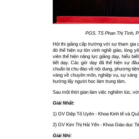
PGS. TS Phan Thị Tình, Ph
Hội thi giảng cấp trường với sự tham gia
đó thể hiện sự tôn vinh nghề giáo, lòng y
viên thể hiện năng lực giảng dạy, hiểu b
tiết dạy. Các giờ dạy đã thể hiện sự đầ
chuẩn bị chu đáo về nội dung, phương tiệ
vàng về chuyên môn, nghiệp vụ, sự sáng 
hướng lấy người học làm trung tâm.
Sau một thời gian làm việc nghiêm túc, với
Giải Nhất:
1) GV Diệp Tố Uyên - Khoa Kinh tế và Quả
2) GV Kim Thị Hải Yến - Khoa Giáo dục T
Giải Nhì: