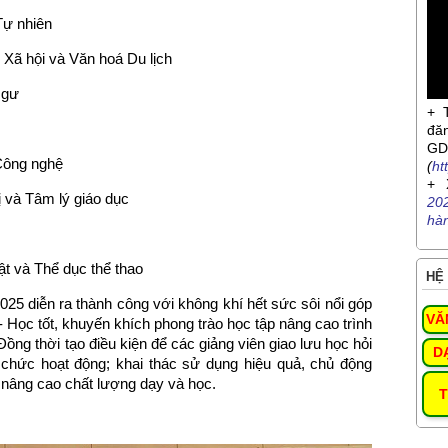
Tự nhiên
Xã hội và Văn hoá Du lịch
Ngư
+ 
đă
G
Công nghệ
(
ht
+ 
 và Tâm lý giáo dục
20
hà
t và Thể dục thể thao
HỆ 
025 diễn ra thành công với không khí hết sức sôi nổi góp
VĂ
- Học tốt, khuyến khích phong trào học tập nâng cao trình
ồng thời tạo điều kiện để các giảng viên giao lưu học hỏi
D
ổ chức hoạt động; khai thác sử dụng hiệu quả, chủ động
 nâng cao chất lượng dạy và học.
T