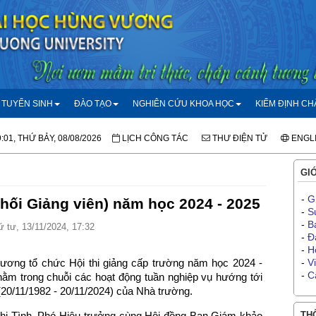
TUYỂN SINH
ĐÀO TẠO
NGHIÊN CỨU KHOA HỌC
KIỂM ĐỊNH C
:01, THỨ BẢY, 08/08/2026
LỊCH CÔNG TÁC
THƯ ĐIỆN TỬ
ENGL
GIỚ
-
G
khối Giảng viên) năm học 2024 - 2025
-
S
-
B
 tư, 13/11/2024, 17:32
-
Đ
-
H
ơng tổ chức Hội thi giảng cấp trường năm học 2024 -
-
V
-
C
nằm trong chuỗi các hoạt động tuần nghiệp vụ hướng tới
20/11/1982 - 20/11/2024) của Nhà trường.
Thị Tình, Phó Hiệu trưởng cùng Hội đồng Ban Giám khảo
THÔ