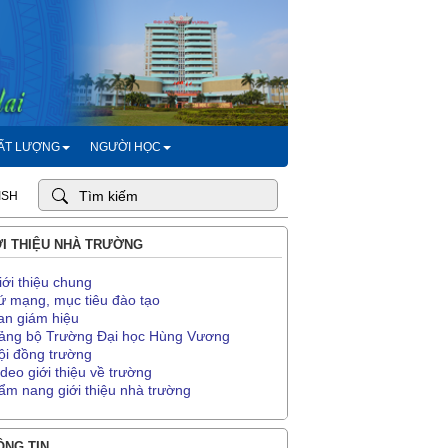
HẤT LƯỢNG
NGƯỜI HỌC
ISH
I THIỆU NHÀ TRƯỜNG
iới thiệu chung
ứ mạng, mục tiêu đào tạo
an giám hiệu
ảng bộ Trường Đại học Hùng Vương
ội đồng trường
ideo giới thiệu về trường
ẩm nang giới thiệu nhà trường
NG TIN