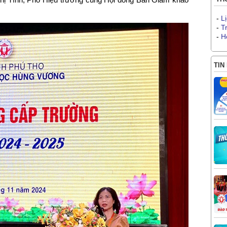
-
L
-
T
-
H
TIN