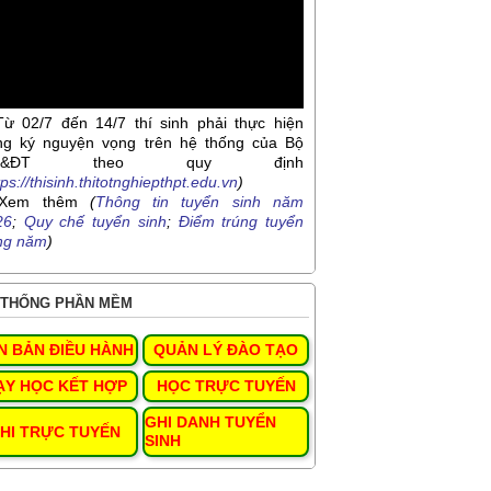
Từ 02/7 đến 14/7 thí sinh phải thực hiện
ng ký nguyện vọng trên hệ thống của Bộ
D&ĐT theo quy định
tps://thisinh.thitotnghiepthpt.edu.vn
)
Xem thêm
(
Thông tin tuyển sinh năm
26
;
Quy chế tuyển sinh
;
Điểm trúng tuyển
ng năm
)
THỐNG PHẦN MỀM
N BẢN ĐIỀU HÀNH
QUẢN LÝ ĐÀO TẠO
ẠY HỌC KẾT HỢP
HỌC TRỰC TUYẾN
GHI DANH TUYỂN
HI TRỰC TUYẾN
SINH