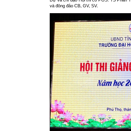
và đông đảo CB, GV, SV.