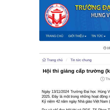
TRANG CHỦ
GIỚI THIỆU
TIN TỨC
19
Trang chủ
/
Tin tức chung
Hội thi giảng cấp trường (
Thứ
Ngày 13/11/2024 Trường Đại học Hùng Vư
2025. Đây là một trong những hoạt động 
Kỷ niệm 42 năm ngày Nhà giáo Việt Nam (
Dự và chỉ đạo Hội thi có PGS. TS Phan 