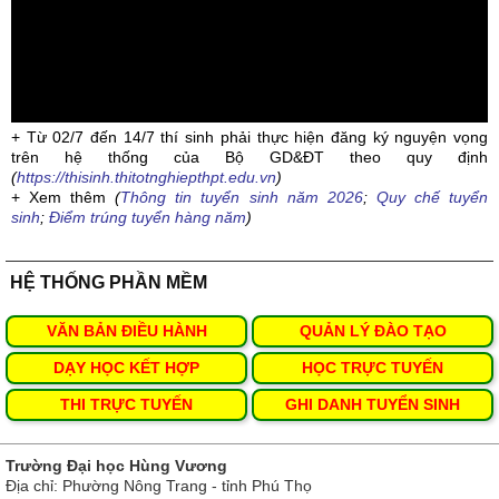
+ Từ 02/7 đến 14/7 thí sinh phải thực hiện đăng ký nguyện vọng
trên hệ thống của Bộ GD&ĐT theo quy định
(
https://thisinh.thitotnghiepthpt.edu.vn
)
+ Xem thêm
(
Thông tin tuyển sinh năm 2026
;
Quy chế tuyển
sinh
;
Điểm trúng tuyển hàng năm
)
HỆ THỐNG PHẦN MỀM
VĂN BẢN ĐIỀU HÀNH
QUẢN LÝ ĐÀO TẠO
DẠY HỌC KẾT HỢP
HỌC TRỰC TUYẾN
THI TRỰC TUYẾN
GHI DANH TUYỂN SINH
Trường Đại học Hùng Vương
Địa chỉ: Phường Nông Trang - tỉnh Phú Thọ