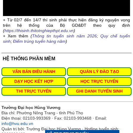
+ Từ 02/7 đến 14/7 thí sinh phải thực hiện đăng ký nguyện vọng
trên hệ thống của Bộ GD&ĐT theo quy định
(
https://thisinh.thitotnghiepthpt.edu.vn
)
+ Xem thêm
(
Thông tin tuyển sinh năm 2026
;
Quy chế tuyển
sinh
;
Điểm trúng tuyển hàng năm
)
HỆ THỐNG PHẦN MỀM
VĂN BẢN ĐIỀU HÀNH
QUẢN LÝ ĐÀO TẠO
DẠY HỌC KẾT HỢP
HỌC TRỰC TUYẾN
THI TRỰC TUYẾN
GHI DANH TUYỂN SINH
Trường Đại học Hùng Vương
Địa chỉ: Phường Nông Trang - tỉnh Phú Thọ
Điện thoại: 02103-993369 · Fax: 02103-993468 · Email:
info@hvu.edu.vn
Quản trị bởi: Trường Đại học Hùng Vương · Hotline tuyển sinh: