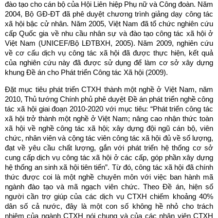
đào tạo cho cán bộ của Hội Liên hiệp Phụ nữ và Công đoàn. Năm
2004, Bộ GĐ-ĐT đã phê duyệt chương trình giảng dạy công tác
xã hội bậc cử nhân. Năm 2005, Việt Nam đã tổ chức nghiên cứu
cấp Quốc gia về nhu cầu nhân sự và đào tạo công tác xã hội ở
Việt Nam (UNICEF/Bộ LĐTBXH, 2005). Năm 2009, nghiên cứu
về cơ cấu dịch vụ công tác xã hội đã được thực hiện, kết quả
của nghiên cứu này đã được sử dụng để làm cơ sở xây dựng
khung Đề án cho Phát triển Công tác Xã hội (2009).
Đặt mục tiêu phát triển CTXH thành một nghề ở Việt Nam, năm
2010, Thủ tướng Chính phủ phê duyệt Đề án phát triển nghề công
tác xã hội giai đoạn 2010-2020 với mục tiêu: “Phát triển công tác
xã hội trở thành một nghề ở Việt Nam; nâng cao nhận thức toàn
xã hội về nghề công tác xã hội; xây dựng đội ngũ cán bộ, viên
chức, nhân viên và cộng tác viên công tác xã hội đủ về số lượng,
đạt về yêu cầu chất lượng, gắn với phát triển hệ thống cơ sở
cung cấp dịch vụ công tác xã hội ở các cấp, góp phần xây dựng
hệ thống an sinh xã hội tiên tiến”. Từ đó, công tác xã hội đã chính
thức được coi là một nghề chuyên môn với việc ban hành mã
ngành đào tạo và mã ngạch viên chức. Theo Đề án, hiện số
người cần trợ giúp của các dịch vụ CTXH chiếm khoảng 40%
dân số cả nước, đây là một con số không hề nhỏ cho trách
nhiệm của ngành CTXH nói chung và của các nhân viên CTXH