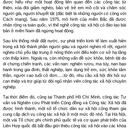
được hiểu như một hoạt động liên quan đến các công tác từ
thiện, xóa đói giảm nghèo, bảo vệ trẻ em mồ côi và chăm sóc
người già, người khuyết tật (đặc biệt là những người có công với
Cách mạng). Sau năm 1975, mô hình của miền Bắc đã được
nhân rộng ra toàn quốc, vì thế nghề công tác xã hội có đào tạo bài
bản ở miền Nam đã ngừng hoạt động.
Sau khi thống nhất đất nước, sự phát triển kinh tế làm xuất hiện
trong xã hội thành phần người giàu và người nghèo rõ rệt, người
nghèo chủ yếu tập trung ở nông thôn với điều kiện cơ sở hạ tầng
còn thấp kém. Ngoài ra, còn những vấn đề sức khỏe, bệnh tật do
di chứng chiến tranh, các vấn nạn: nghiện rượu, ma túy, nạn bạo
hành trong gia đình, thất nghiệp, lạm dụng trẻ em, sức khỏe tâm
thần, người cao tuổi cô đơn…..từ đó, nhu cầu xã hội đòi hỏi sự
can thiệp và trợ giúp từ đội ngũ nhân viên công tác xã hội chuyên
nghiệp.
Tại thời điểm đó, cũng tại Thành phố Hồ Chí Minh, công tác Tư
vấn và Nghiên cứu Phát triển Cộng đồng và Công tác Xã hội đã
được hình thành, một số tổ chức dân sự xã hội cũng tham gia
cung cấp dịch vụ công tác xã hội ở một mức độ nhỏ. Tại Hà Nội,
một vài Tổ chức phi chính phủ quốc tế và cơ quan phát triển của
Liên Hợp quốc đã bắt đầu giới thiệu công tác xã hội vào các khóa