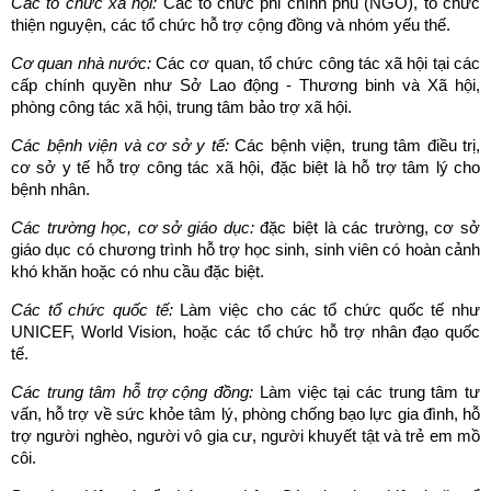
Các tổ chức xã hội:
Các tổ chức phi chính phủ (NGO), tổ chức
thiện nguyện, các tổ chức hỗ trợ cộng đồng và nhóm yếu thế.
Cơ quan nhà nước:
Các cơ quan, tổ chức công tác xã hội tại các
cấp chính quyền như Sở Lao động - Thương binh và Xã hội,
phòng công tác xã hội, trung tâm bảo trợ xã hội.
Các bệnh viện và cơ sở y tế:
Các bệnh viện, trung tâm điều trị,
cơ sở y tế hỗ trợ công tác xã hội, đặc biệt là hỗ trợ tâm lý cho
bệnh nhân.
Các trường học, cơ sở giáo dục:
đặc biệt là các trường, cơ sở
giáo dục có chương trình hỗ trợ học sinh, sinh viên có hoàn cảnh
khó khăn hoặc có nhu cầu đặc biệt.
Các tổ chức quốc tế:
Làm việc cho các tổ chức quốc tế như
UNICEF, World Vision, hoặc các tổ chức hỗ trợ nhân đạo quốc
tế.
Các trung tâm hỗ trợ cộng đồng:
Làm việc tại các trung tâm tư
vấn, hỗ trợ về sức khỏe tâm lý, phòng chống bạo lực gia đình, hỗ
trợ người nghèo, người vô gia cư, người khuyết tật và trẻ em mồ
côi.