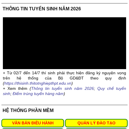
THÔNG TIN TUYỂN SINH NĂM 2026
+ Từ 02/7 đến 14/7 thí sinh phải thực hiện đăng ký nguyện vọng
trên hệ thống của Bộ GD&ĐT theo quy định
(
https://thisinh.thitotnghiepthpt.edu.vn
)
+ Xem thêm
(
Thông tin tuyển sinh năm 2026
;
Quy chế tuyển
sinh
;
Điểm trúng tuyển hàng năm
)
HỆ THỐNG PHẦN MỀM
VĂN BẢN ĐIỀU HÀNH
QUẢN LÝ ĐÀO TẠO