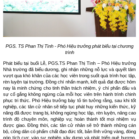
PGS. TS Phan Thị Tình - Phó Hiệu trưởng phát biểu tại chương
trình
Phát biểu tại buổi Lễ, PGS.TS Phan Thị Tình – Phó Hiệu trưởng
Nhà trường đã biểu dương, ghi nhận những nỗ lực và quyết tâm
vượt qua khó khăn của các học viên trong suốt quá trình học tập,
rèn luyện tại trường. Đồng chí nhấn mạnh, kết quả đạt được hôm
nay là minh chứng cho tinh thần trách nhiệm, ý chí phấn đấu và
sự cố gắng không ngừng của mỗi học viên trên hành trình chinh
phục tri thức. Phó Hiệu trưởng bày tỏ tin tưởng rằng, sau khi tốt
nghiệp, các tân cử nhân sẽ tiếp tục phát huy những kiến thức, kỹ
năng đã được trang bị, không ngừng học tập, rèn luyện, nâng cao
trình độ chuyên môn, nghiệp vụ; hoàn thành tốt mọi nhiệm vụ
được giao. Đồng thời, các tân cử nhân sẽ trở thành những cán
bộ, công dân có phẩm chất đạo đức tốt, bản lĩnh vững vàng, đóng
góp tích cực vào sự nghiệp xây dựng và phát triển quê hương,