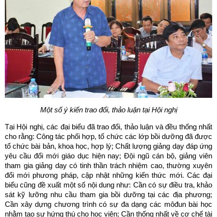
Một số ý kiến trao đổi, thảo luận tại Hội nghị
Tại Hội nghị, các đại biểu đã trao đổi, thảo luận và đều thống nhất
cho rằng: Công tác phối hợp, tổ chức các lớp bồi dưỡng đã được
tổ chức bài bản, khoa học, hợp lý; Chất lượng giảng dạy đáp ứng
yêu cầu đổi mới giáo dục hiện nay; Đội ngũ cán bộ, giảng viên
tham gia giảng dạy có tinh thần trách nhiệm cao, thường xuyên
đổi mới phương pháp, cập nhật những kiến thức mới. Các đại
biểu cũng đề xuất một số nội dung như: Cần có sự điều tra, khảo
sát kỹ lưỡng nhu cầu tham gia bồi dưỡng tại các địa phương;
Cần xây dựng chương trình có sự đa dạng các môđun bài học
nhằm tạo sự hứng thú cho học viên; Cần thống nhất về cơ chế tài