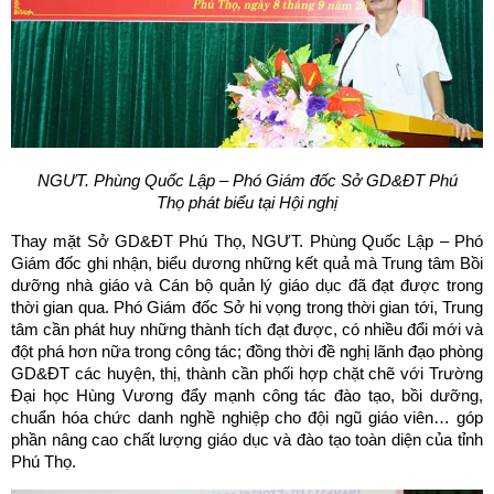
NGƯT. Phùng Quốc Lập – Phó Giám đốc Sở GD&ĐT Phú
Thọ
phát biểu tại Hội nghị
Thay mặt Sở GD&ĐT Phú Thọ, NGƯT. Phùng Quốc Lập – Phó
Giám đốc ghi nhận, biểu dương những kết quả mà Trung tâm Bồi
dưỡng nhà giáo và Cán bộ quản lý giáo dục đã đạt được trong
thời gian qua. Phó Giám đốc Sở hi vọng trong thời gian tới, Trung
tâm cần phát huy những thành tích đạt được, có nhiều đổi mới và
đột phá hơn nữa trong công tác; đồng thời đề nghị lãnh đạo phòng
GD&ĐT các huyện, thị, thành cần phối hợp chặt chẽ với Trường
Đại học Hùng Vương đẩy mạnh công tác đào tạo, bồi dưỡng,
chuẩn hóa chức danh nghề nghiệp cho đội ngũ giáo viên… góp
phần nâng cao chất lượng giáo dục và đào tạo toàn diện của tỉnh
Phú Thọ.