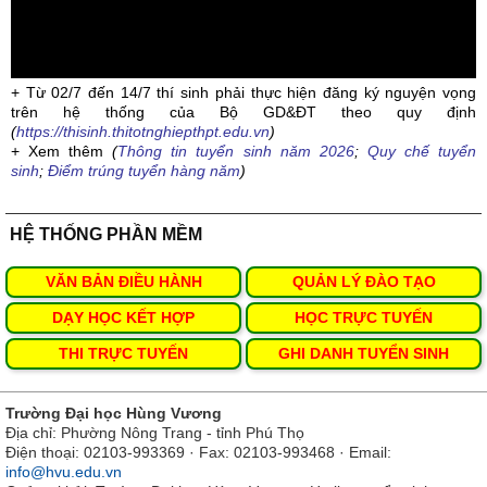
+ Từ 02/7 đến 14/7 thí sinh phải thực hiện đăng ký nguyện vọng
trên hệ thống của Bộ GD&ĐT theo quy định
(
https://thisinh.thitotnghiepthpt.edu.vn
)
+ Xem thêm
(
Thông tin tuyển sinh năm 2026
;
Quy chế tuyển
sinh
;
Điểm trúng tuyển hàng năm
)
HỆ THỐNG PHẦN MỀM
VĂN BẢN ĐIỀU HÀNH
QUẢN LÝ ĐÀO TẠO
DẠY HỌC KẾT HỢP
HỌC TRỰC TUYẾN
THI TRỰC TUYẾN
GHI DANH TUYỂN SINH
Trường Đại học Hùng Vương
Địa chỉ: Phường Nông Trang - tỉnh Phú Thọ
Điện thoại: 02103-993369 · Fax: 02103-993468 · Email:
info@hvu.edu.vn