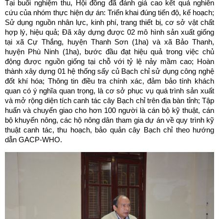
Tại buổi nghiệm thu, Hội đồng đã đánh giá cao kết quả nghiên
cứu của nhóm thực hiện dự án: Triển khai đúng tiến độ, kế hoạch;
Sử dụng nguồn nhân lực, kinh phí, trang thiết bị, cơ sở vật chất
hợp lý, hiệu quả; Đã xây dựng được 02 mô hình sản xuất giống
tại xã Cự Thắng, huyện Thanh Sơn (1ha) và xã Bảo Thanh,
huyện Phù Ninh (1ha), bước đầu đạt hiệu quả trong việc chủ
động được nguồn giống tại chỗ với tỷ lệ nảy mầm cao; Hoàn
thành xây dựng 01 hệ thống sấy củ Bạch chỉ sử dụng công nghệ
đốt khí hóa; Thông tin điều tra chính xác, đảm bảo tính khách
quan có ý nghĩa quan trọng, là cơ sở phục vụ quá trình sản xuất
và mở rộng diện tích canh tác cây Bạch chỉ trên địa bàn tỉnh; Tập
huấn và chuyển giao cho hơn 100 người là cán bộ kỹ thuật, cán
bộ khuyến nông, các hộ nông dân tham gia dự án về quy trình kỹ
thuật canh tác, thu hoạch, bảo quản cây Bạch chỉ theo hướng
dẫn GACP-WHO.