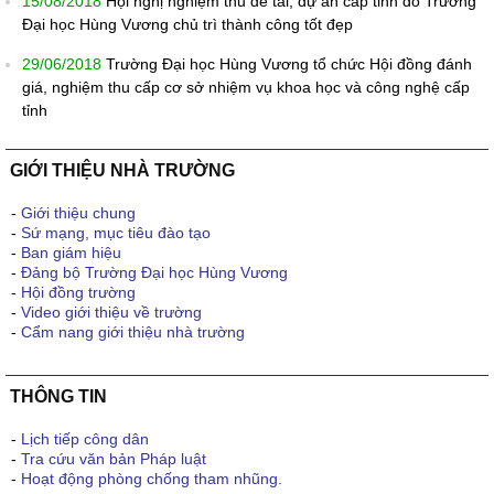
15/08/2018
Hội nghị nghiệm thu đề tài, dự án cấp tỉnh do Trường
Đại học Hùng Vương chủ trì thành công tốt đẹp
29/06/2018
Trường Đại học Hùng Vương tổ chức Hội đồng đánh
giá, nghiệm thu cấp cơ sở nhiệm vụ khoa học và công nghệ cấp
tỉnh
GIỚI THIỆU NHÀ TRƯỜNG
-
Giới thiệu chung
-
Sứ mạng, mục tiêu đào tạo
-
Ban giám hiệu
-
Đảng bộ Trường Đại học Hùng Vương
-
Hội đồng trường
-
Video giới thiệu về trường
-
Cẩm nang giới thiệu nhà trường
THÔNG TIN
-
Lịch tiếp công dân
-
Tra cứu văn bản Pháp luật
-
Hoạt động phòng chống tham nhũng.